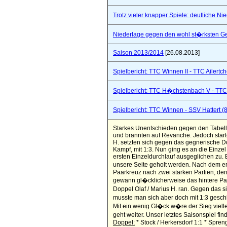
Trotz vieler knapper Spiele: deutliche Ni
Niederlage gegen den wohl st�rksten Ge
Saison 2013/2014
[26.08.2013]
Spielbericht: TTC Winnen II - TTC Ailertc
Spielbericht: TTC H�chstenbach V - TTC 
Spielbericht: TTC Winnen - SSV Hattert (
Starkes Unentschieden gegen den Tabellen
und brannten auf Revanche. Jedoch start
H. setzten sich gegen das gegnerische Dop
Kampf, mit 1:3. Nun ging es an die Einze
ersten Einzeldurchlauf ausgeglichen zu. 
unsere Seite geholt werden. Nach dem er
Paarkreuz nach zwei starken Partien, den
gewann gl�cklicherweise das hintere Paa
Doppel Olaf / Marius H. ran. Gegen das s
musste man sich aber doch mit 1:3 geschl
Mit ein wenig Gl�ck w�re der Sieg viell
geht weiter. Unser letztes Saisonspiel f
Doppel:
* Stock / Herkersdorf 1:1 * Spren