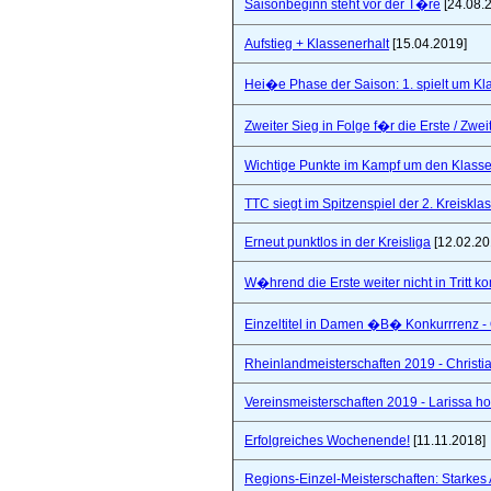
Saisonbeginn steht vor der T�re
[24.08.
Aufstieg + Klassenerhalt
[15.04.2019]
Hei�e Phase der Saison: 1. spielt um Klas
Zweiter Sieg in Folge f�r die Erste / Zwei
Wichtige Punkte im Kampf um den Klasse
TTC siegt im Spitzenspiel der 2. Kreiskla
Erneut punktlos in der Kreisliga
[12.02.20
W�hrend die Erste weiter nicht in Tritt 
Einzeltitel in Damen �B� Konkurrrenz - Q
Rheinlandmeisterschaften 2019 - Christi
Vereinsmeisterschaften 2019 - Larissa hol
Erfolgreiches Wochenende!
[11.11.2018]
Regions-Einzel-Meisterschaften: Starkes