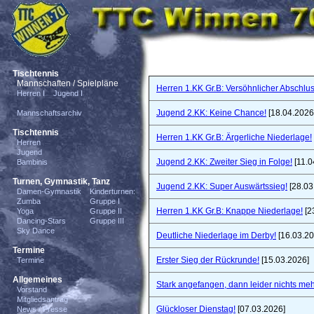
Tischtennis
Mannschaften / Spielpläne
Herren 1.KK Gr.B: Versöhnlicher Abschlus
Herren I
Jugend I
Jugend 2.KK: Keine Chance!
[18.04.2026
Mannschaftsarchiv
Tischtennis
Herren 1.KK Gr.B: Ärgerliche Niederlage!
Herren
Jugend
Jugend 2.KK: Zweiter Sieg in Folge!
[11.0
Bambinis
Turnen, Gymnastik, Tanz
Jugend 2.KK: Super Auswärtssieg!
[28.03
Damen-Gymnastik
Kinderturnen:
Zumba
Gruppe I
Herren 1.KK Gr.B: Knappe Niederlage!
[2
Yoga
Gruppe II
Dancing-Stars
Gruppe III
Sky Dance
Deutliche Niederlage im Derby!
[16.03.20
Termine
Erster Sieg der Rückrunde!
[15.03.2026]
Termine
Allgemeines
Stark angefangen, dann leider nichts meh
Vorstand
Mitgliedsantrag
Glückloser Dienstag!
[07.03.2026]
News / Presse