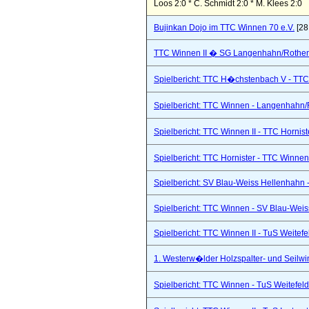
Loos 2:0 * C. Schmidt 2:0 * M. Klees 2:0
Bujinkan Dojo im TTC Winnen 70 e.V.
[28
TTC Winnen II � SG Langenhahn/Rothenba
Spielbericht: TTC H�chstenbach V - TTC 
Spielbericht: TTC Winnen - Langenhahn/R
Spielbericht: TTC Winnen II - TTC Hornist
Spielbericht: TTC Hornister - TTC Winnen 
Spielbericht: SV Blau-Weiss Hellenhahn -
Spielbericht: TTC Winnen - SV Blau-Weis
Spielbericht: TTC Winnen II - TuS Weitef
1. Westerw�lder Holzspalter- und Seilwi
Spielbericht: TTC Winnen - TuS Weitefel