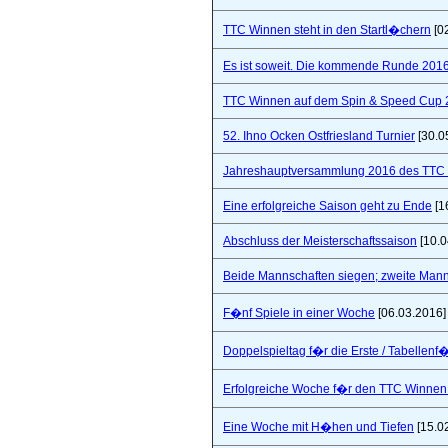
TTC Winnen steht in den Startl�chern
[0
Es ist soweit. Die kommende Runde 2016/
TTC Winnen auf dem Spin & Speed Cup 
52. Ihno Ocken Ostfriesland Turnier
[30.0
Jahreshauptversammlung 2016 des TTC W
Eine erfolgreiche Saison geht zu Ende
[1
Abschluss der Meisterschaftssaison
[10.0
Beide Mannschaften siegen; zweite Mannsc
F�nf Spiele in einer Woche
[06.03.2016]
Doppelspieltag f�r die Erste / Tabellenf
Erfolgreiche Woche f�r den TTC Winnen
Eine Woche mit H�hen und Tiefen
[15.0