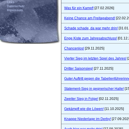
Links
Datenschutz
Was für ein Kampf!
[27.02.2026]
Impressum
Keine Chance am Freitagabend!
[22.02.2
Schade schade, da war mehr drin!
[31.01
Enge Kiste zum Jahresabschluss!
[01.12.
Chancenlos!
[29.11.2025]
Vierter Sieg im letzten Spiel des Jahres!
[
Dritter Saisonsieg!
[27.11.2025]
Guter Auftritt gegen die Tabellenführerinn
Statement-Sieg in gegnerischer Halle!
[15
Zweiter Sieg in Folge!
[02.11.2025]
Gekämpft wie die Löwen!
[11.10.2025]
Knappe Niederlage im Derby!
[27.09.202