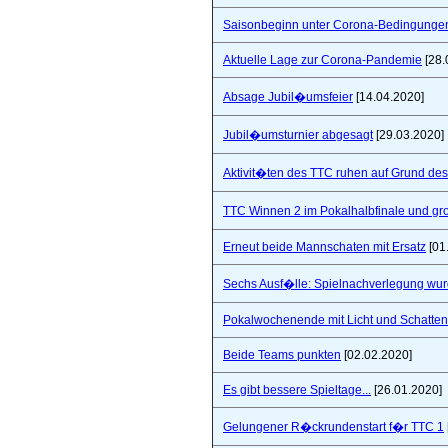
Saisonbeginn unter Corona-Bedingunge
Aktuelle Lage zur Corona-Pandemie
[28.
Absage Jubil�umsfeier
[14.04.2020]
Jubil�umsturnier abgesagt
[29.03.2020]
Aktivit�ten des TTC ruhen auf Grund de
TTC Winnen 2 im Pokalhalbfinale und 
Erneut beide Mannschaten mit Ersatz
[01
Sechs Ausf�lle: Spielnachverlegung wu
Pokalwochenende mit Licht und Schatten 
Beide Teams punkten
[02.02.2020]
Es gibt bessere Spieltage...
[26.01.2020]
Gelungener R�ckrundenstart f�r TTC 1