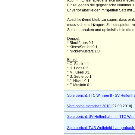
Auch im Einzel spiegelte sich das wieder
Einzel gegen die gegnerische Nummer 1
Er verlor aber leider im f�nften Satz mit
Abschlie�end bleibt zu sagen, dass einfa
muss sich erst l�ngere Zeit einspielen, 
Saison abhaken und optimistisch in die 
Doppel:
* Stock/Loos 0:1
* Klees/Seufert 0:1
* Nickel/Mustafa 1:0
Einzel:
* O. Stock 1:1
* H. Loos 0:2
* M. Klees 0:1
* S. Seufert 0:1
* J. Nickel 0:1
* F. Mustafa 0:1
Spielbericht: TTC Winnen II - SV Hellenhah
Vereinsmeisterschaft 2010
[27.09.2010]
Spielbericht: SV Hellenhahn II - TTC Win
Spielbericht: TUS Weitefeld-Langenbach 