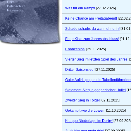
Links
Datenschutz
Was für ein Kampf!
[27.02.2026]
Impressum
Keine Chance am Freitagabend!
[22.02.2
Schade schade, da war mehr drin!
[31.01
Enge Kiste zum Jahresabschluss!
[01.12.
Chancenlos!
[29.11.2025]
Vierter Sieg im letzten Spiel des Jahres!
[
Dritter Saisonsieg!
[27.11.2025]
Guter Auftritt gegen die Tabellenführerinn
Statement-Sieg in gegnerischer Halle!
[15
Zweiter Sieg in Folge!
[02.11.2025]
Gekämpft wie die Löwen!
[11.10.2025]
Knappe Niederlage im Derby!
[27.09.202