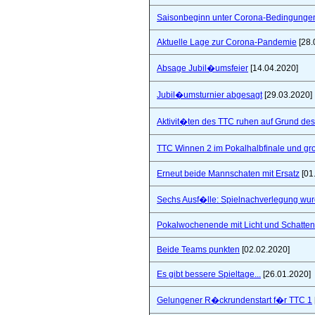
Saisonbeginn unter Corona-Bedingunge
Aktuelle Lage zur Corona-Pandemie
[28.
Absage Jubil�umsfeier
[14.04.2020]
Jubil�umsturnier abgesagt
[29.03.2020]
Aktivit�ten des TTC ruhen auf Grund de
TTC Winnen 2 im Pokalhalbfinale und 
Erneut beide Mannschaten mit Ersatz
[01
Sechs Ausf�lle: Spielnachverlegung wu
Pokalwochenende mit Licht und Schatten 
Beide Teams punkten
[02.02.2020]
Es gibt bessere Spieltage...
[26.01.2020]
Gelungener R�ckrundenstart f�r TTC 1