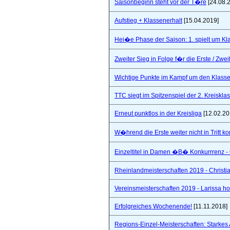
Saisonbeginn steht vor der T�re
[24.08.
Aufstieg + Klassenerhalt
[15.04.2019]
Hei�e Phase der Saison: 1. spielt um Klas
Zweiter Sieg in Folge f�r die Erste / Zwei
Wichtige Punkte im Kampf um den Klasse
TTC siegt im Spitzenspiel der 2. Kreiskla
Erneut punktlos in der Kreisliga
[12.02.20
W�hrend die Erste weiter nicht in Tritt 
Einzeltitel in Damen �B� Konkurrrenz - Q
Rheinlandmeisterschaften 2019 - Christi
Vereinsmeisterschaften 2019 - Larissa hol
Erfolgreiches Wochenende!
[11.11.2018]
Regions-Einzel-Meisterschaften: Starkes