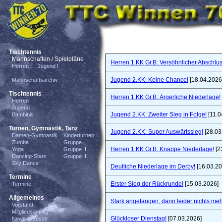
Tischtennis
Mannschaften / Spielpläne
Herren 1.KK Gr.B: Versöhnlicher Abschlus
Herren I
Jugend I
Jugend 2.KK: Keine Chance!
[18.04.2026
Mannschaftsarchiv
Tischtennis
Herren 1.KK Gr.B: Ärgerliche Niederlage!
Herren
Jugend
Jugend 2.KK: Zweiter Sieg in Folge!
[11.0
Bambinis
Turnen, Gymnastik, Tanz
Jugend 2.KK: Super Auswärtssieg!
[28.03
Damen-Gymnastik
Kinderturnen:
Zumba
Gruppe I
Herren 1.KK Gr.B: Knappe Niederlage!
[2
Yoga
Gruppe II
Dancing-Stars
Gruppe III
Sky Dance
Deutliche Niederlage im Derby!
[16.03.20
Termine
Erster Sieg der Rückrunde!
[15.03.2026]
Termine
Allgemeines
Stark angefangen, dann leider nichts meh
Vorstand
Mitgliedsantrag
Glückloser Dienstag!
[07.03.2026]
News / Presse