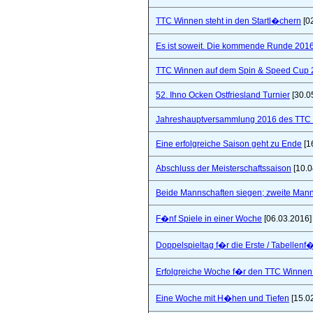
TTC Winnen steht in den Startl�chern
[0
Es ist soweit. Die kommende Runde 2016/
TTC Winnen auf dem Spin & Speed Cup 
52. Ihno Ocken Ostfriesland Turnier
[30.0
Jahreshauptversammlung 2016 des TTC W
Eine erfolgreiche Saison geht zu Ende
[1
Abschluss der Meisterschaftssaison
[10.0
Beide Mannschaften siegen; zweite Mannsc
F�nf Spiele in einer Woche
[06.03.2016]
Doppelspieltag f�r die Erste / Tabellenf
Erfolgreiche Woche f�r den TTC Winnen
Eine Woche mit H�hen und Tiefen
[15.0