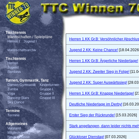
Tischtennis
Mannschaften / Spielpläne
Herren 1.KK Gr.B: Versöhnlicher Abschlus
Herren I
Jugend I
Jugend 2.KK: Keine Chance!
[18.04.2026
Mannschaftsarchiv
Tischtennis
Herren 1.KK Gr.B: Ärgerliche Niederlage!
Herren
Jugend
Jugend 2.KK: Zweiter Sieg in Folge!
[11.0
Bambinis
Turnen, Gymnastik, Tanz
Jugend 2.KK: Super Auswärtssieg!
[28.03
Damen-Gymnastik
Kinderturnen:
Zumba
Gruppe I
Herren 1.KK Gr.B: Knappe Niederlage!
[2
Yoga
Gruppe II
Dancing-Stars
Gruppe III
Sky Dance
Deutliche Niederlage im Derby!
[16.03.20
Termine
Erster Sieg der Rückrunde!
[15.03.2026]
Termine
Allgemeines
Stark angefangen, dann leider nichts meh
Vorstand
Mitgliedsantrag
Glückloser Dienstag!
[07.03.2026]
News / Presse