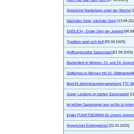
Auch hier war mehr drin!
[27.09.2025]
Ärgerliche Niederlage unter der Woche!
[
Nächstes Spiel, nächster Sieg!
[13.09.20
ENDLICH - Erster Sieg der Jugend
[06.09
Tradition setzt sich fort!
[05.09.2025]
Hoffnungsvoller Saisonstart
[01.09.2025]
Backesfest in Winnen: 23. und 24. Augus
Zeltkirmes in Winnen mit 10. Oldtimertref
Bericht Jahreshauptversammlung TTC W
Super Leistung im letzten Saisonspiel!
[1
Im letzten Saisonspiel war nichts zu holen
Erster PUNKTGEWINN für unsere Jugend
Ärgerliches Endergebnis!
[22.03.2025]