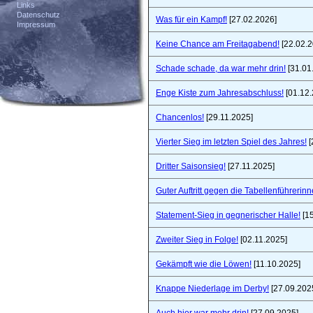
Links
Datenschutz
Was für ein Kampf!
[27.02.2026]
Impressum
Keine Chance am Freitagabend!
[22.02.2
Schade schade, da war mehr drin!
[31.01
Enge Kiste zum Jahresabschluss!
[01.12.
Chancenlos!
[29.11.2025]
Vierter Sieg im letzten Spiel des Jahres!
[
Dritter Saisonsieg!
[27.11.2025]
Guter Auftritt gegen die Tabellenführerinn
Statement-Sieg in gegnerischer Halle!
[15
Zweiter Sieg in Folge!
[02.11.2025]
Gekämpft wie die Löwen!
[11.10.2025]
Knappe Niederlage im Derby!
[27.09.202