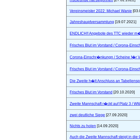
Rückrunde hat begonnen
[27.02.2022]
Vereinsmeister 2022: Michael Wanie
[03.
Jahreshauptversammlung
[19.07.2021]
ENDLICH!! Angebote des TTC wieder m�
Frisches Blut im Vorstand / Corona-Ein
Corona-Einschr�nkungn / Scheine f�r V
Frisches Blut im Vorstand / Corona-Ein
Die Zweite h�lt Anschluss an Tabellensp
Frisches Blut im Vorstand
[20.10.2020]
Zweite Mannschaft r�ckt auf Platz 3 / W
zwei deutliche Siege
[27.09.2020]
Nichts zu holen
[14.09.2020]
Auch die Zweite Mannschaft steigt in die