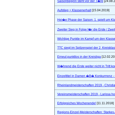
Saisonbeginn steht vor der T�re
[24.08.
Aufstieg + Klassenerhalt
[15.04.2019]
Hei�e Phase der Saison: 1. spielt um Klas
Zweiter Sieg in Folge f�r die Erste / Zwei
Wichtige Punkte im Kampf um den Klasse
TTC siegt im Spitzenspiel der 2. Kreiskla
Erneut punktlos in der Kreisliga
[12.02.20
W�hrend die Erste weiter nicht in Tritt 
Einzeltitel in Damen �B� Konkurrrenz - Q
Rheinlandmeisterschaften 2019 - Christi
Vereinsmeisterschaften 2019 - Larissa hol
Erfolgreiches Wochenende!
[11.11.2018]
Regions-Einzel-Meisterschaften: Starkes