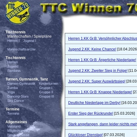
Tischtennis
Mannschaften / Spielpläne
Herren 1.KK Gr.B: Versöhnlicher Abschlus
Herren I
Jugend I
Jugend 2.KK: Keine Chance!
[18.04.2026
Mannschaftsarchiv
Tischtennis
Herren 1.KK Gr.B: Ärgerliche Niederlage!
Herren
Jugend
Jugend 2.KK: Zweiter Sieg in Folge!
[11.0
Bambinis
Turnen, Gymnastik, Tanz
Jugend 2.KK: Super Auswärtssieg!
[28.03
Damen-Gymnastik
Kinderturnen:
Zumba
Gruppe I
Herren 1.KK Gr.B: Knappe Niederlage!
[2
Yoga
Gruppe II
Dancing-Stars
Gruppe III
Sky Dance
Deutliche Niederlage im Derby!
[16.03.20
Termine
Erster Sieg der Rückrunde!
[15.03.2026]
Termine
Allgemeines
Stark angefangen, dann leider nichts meh
Vorstand
Mitgliedsantrag
Glückloser Dienstag!
[07.03.2026]
News / Presse