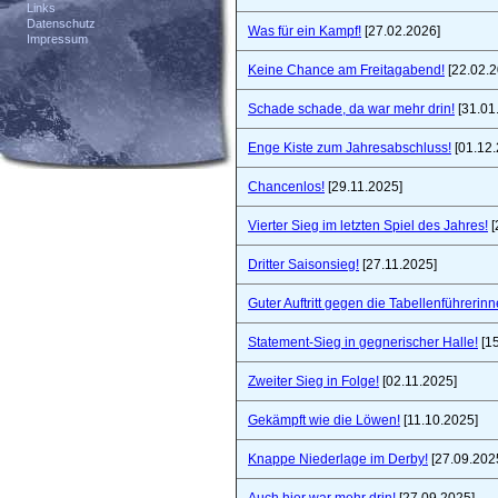
Links
Datenschutz
Was für ein Kampf!
[27.02.2026]
Impressum
Keine Chance am Freitagabend!
[22.02.2
Schade schade, da war mehr drin!
[31.01
Enge Kiste zum Jahresabschluss!
[01.12.
Chancenlos!
[29.11.2025]
Vierter Sieg im letzten Spiel des Jahres!
[
Dritter Saisonsieg!
[27.11.2025]
Guter Auftritt gegen die Tabellenführerinn
Statement-Sieg in gegnerischer Halle!
[15
Zweiter Sieg in Folge!
[02.11.2025]
Gekämpft wie die Löwen!
[11.10.2025]
Knappe Niederlage im Derby!
[27.09.202