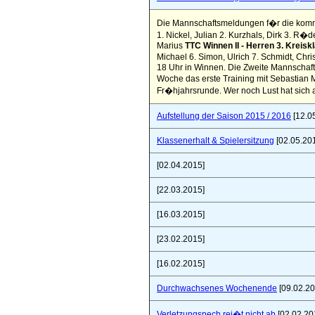
Die Mannschaftsmeldungen f�r die komm
1. Nickel, Julian 2. Kurzhals, Dirk 3. R�d
Marius
TTC Winnen II - Herren 3. Kreisk
Michael 6. Simon, Ulrich 7. Schmidt, Chri
18 Uhr in Winnen. Die Zweite Mannschaft
Woche das erste Training mit Sebastian M
Fr�hjahrsrunde. Wer noch Lust hat sich 
Aufstellung der Saison 2015 / 2016
[12.0
Klassenerhalt & Spielersitzung
[02.05.20
[02.04.2015]
[22.03.2015]
[16.03.2015]
[23.02.2015]
[16.02.2015]
Durchwachsenes Wochenende
[09.02.20
Verletzungspech rei�t nicht ab
[02.02.20