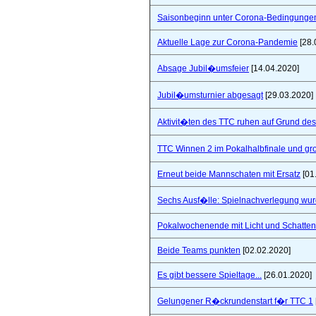
Saisonbeginn unter Corona-Bedingunge
Aktuelle Lage zur Corona-Pandemie
[28.
Absage Jubil�umsfeier
[14.04.2020]
Jubil�umsturnier abgesagt
[29.03.2020]
Aktivit�ten des TTC ruhen auf Grund de
TTC Winnen 2 im Pokalhalbfinale und 
Erneut beide Mannschaten mit Ersatz
[01
Sechs Ausf�lle: Spielnachverlegung wu
Pokalwochenende mit Licht und Schatten 
Beide Teams punkten
[02.02.2020]
Es gibt bessere Spieltage...
[26.01.2020]
Gelungener R�ckrundenstart f�r TTC 1