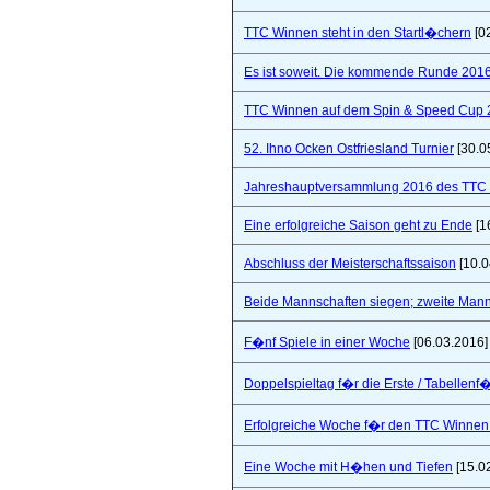
TTC Winnen steht in den Startl�chern
[0
Es ist soweit. Die kommende Runde 2016/
TTC Winnen auf dem Spin & Speed Cup 
52. Ihno Ocken Ostfriesland Turnier
[30.0
Jahreshauptversammlung 2016 des TTC W
Eine erfolgreiche Saison geht zu Ende
[1
Abschluss der Meisterschaftssaison
[10.0
Beide Mannschaften siegen; zweite Mannsc
F�nf Spiele in einer Woche
[06.03.2016]
Doppelspieltag f�r die Erste / Tabellenf
Erfolgreiche Woche f�r den TTC Winnen
Eine Woche mit H�hen und Tiefen
[15.0