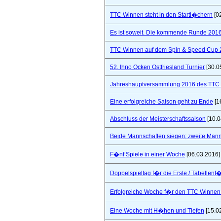
TTC Winnen steht in den Startl�chern
[0
Es ist soweit. Die kommende Runde 2016/
TTC Winnen auf dem Spin & Speed Cup 
52. Ihno Ocken Ostfriesland Turnier
[30.0
Jahreshauptversammlung 2016 des TTC W
Eine erfolgreiche Saison geht zu Ende
[1
Abschluss der Meisterschaftssaison
[10.0
Beide Mannschaften siegen; zweite Mannsc
F�nf Spiele in einer Woche
[06.03.2016]
Doppelspieltag f�r die Erste / Tabellenf
Erfolgreiche Woche f�r den TTC Winnen
Eine Woche mit H�hen und Tiefen
[15.0