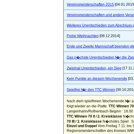
Vereinsmeisterschaften 2015
[04.01.2015
Vereinsmeisterschaften und andere Vera
Weiteres Unentschieden zum Abschluss 
Frohe Weihnachten
[08.12.2014]
Erste und Zweite Mannschaft beenden di
Das n�chste Unentschieden f�r die Zwe
Zweimal Unentschieden, ein Sieg
[17.11.
Kein Punkte an diesem Wochenende
[03
Spielfrei f�r den TTC Winnen
[30.10.201
Nach dem spielfreien Wochenende f�r a
folgt wieder an die Platte.
TTC Winnen 70 
Langenhahn/Rothenbach Beginn : 18.00
TTC Winnen 70 II / 2. Kreisklasse
N�chst
70 III / 3. Kreisklasse
N�chstes Spiel : S
Einzel und Doppel
Vom Freitag 7.11. bis 
Regionsmeisterschaften des Kreises WW No