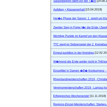
Saisonbeginn steht vor der T�re
[24.08.
Aufstieg + Klassenerhalt
[15.04.2019]
Hei�e Phase der Saison: 1. spielt um Klas
Zweiter Sieg in Folge f�r die Erste / Zwei
Wichtige Punkte im Kampf um den Klasse
TTC siegt im Spitzenspiel der 2. Kreiskla
Erneut punktlos in der Kreisliga
[12.02.20
W�hrend die Erste weiter nicht in Tritt 
Einzeltitel in Damen �B� Konkurrrenz - Q
Rheinlandmeisterschaften 2019 - Christi
Vereinsmeisterschaften 2019 - Larissa hol
Erfolgreiches Wochenende!
[11.11.2018]
Regions-Einzel-Meisterschaften: Starkes