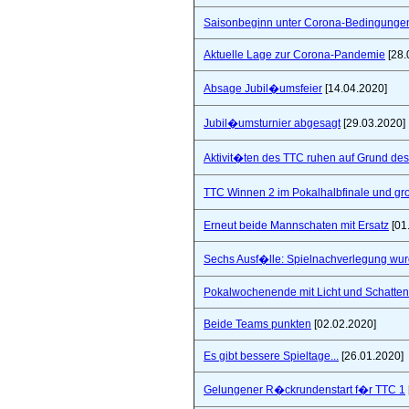
Saisonbeginn unter Corona-Bedingunge
Aktuelle Lage zur Corona-Pandemie
[28.
Absage Jubil�umsfeier
[14.04.2020]
Jubil�umsturnier abgesagt
[29.03.2020]
Aktivit�ten des TTC ruhen auf Grund de
TTC Winnen 2 im Pokalhalbfinale und 
Erneut beide Mannschaten mit Ersatz
[01
Sechs Ausf�lle: Spielnachverlegung wu
Pokalwochenende mit Licht und Schatten 
Beide Teams punkten
[02.02.2020]
Es gibt bessere Spieltage...
[26.01.2020]
Gelungener R�ckrundenstart f�r TTC 1