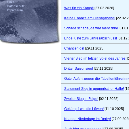
Links
Datenschutz
Was für ein Kampf!
[27.02.2026]
Impressum
Keine Chance am Freitagabend!
[22.02.2
Schade schade, da war mehr drin!
[31.01
Enge Kiste zum Jahresabschluss!
[01.12.
Chancenlos!
[29.11.2025]
Vierter Sieg im letzten Spiel des Jahres!
[
Dritter Saisonsieg!
[27.11.2025]
Guter Auftritt gegen die Tabellenführerinn
Statement-Sieg in gegnerischer Halle!
[15
Zweiter Sieg in Folge!
[02.11.2025]
Gekämpft wie die Löwen!
[11.10.2025]
Knappe Niederlage im Derby!
[27.09.202