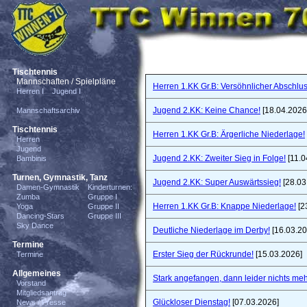
Tischtennis
Mannschaften / Spielpläne
Herren 1.KK Gr.B: Versöhnlicher Abschlus
Herren I
Jugend I
Jugend 2.KK: Keine Chance!
[18.04.2026
Mannschaftsarchiv
Tischtennis
Herren 1.KK Gr.B: Ärgerliche Niederlage!
Herren
Jugend
Jugend 2.KK: Zweiter Sieg in Folge!
[11.0
Bambinis
Turnen, Gymnastik, Tanz
Jugend 2.KK: Super Auswärtssieg!
[28.03
Damen-Gymnastik
Kinderturnen:
Zumba
Gruppe I
Herren 1.KK Gr.B: Knappe Niederlage!
[2
Yoga
Gruppe II
Dancing-Stars
Gruppe III
Sky Dance
Deutliche Niederlage im Derby!
[16.03.20
Termine
Erster Sieg der Rückrunde!
[15.03.2026]
Termine
Allgemeines
Stark angefangen, dann leider nichts meh
Vorstand
Mitgliedsantrag
Glückloser Dienstag!
[07.03.2026]
News / Presse