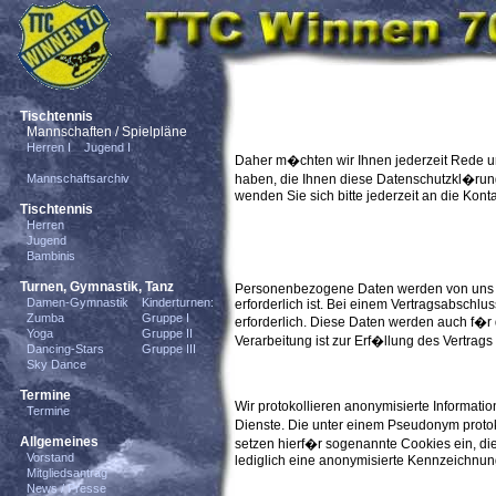
Tischtennis
Mannschaften / Spielpläne
Herren I
Jugend I
Daher m�chten wir Ihnen jederzeit Rede u
Mannschaftsarchiv
haben, die Ihnen diese Datenschutzkl�rung
wenden Sie sich bitte jederzeit an die Kon
Tischtennis
Herren
Jugend
Bambinis
Turnen, Gymnastik, Tanz
Personenbezogene Daten werden von uns nu
Damen-Gymnastik
Kinderturnen:
erforderlich ist. Bei einem Vertragsabsch
Zumba
Gruppe I
erforderlich. Diese Daten werden auch f�
Yoga
Gruppe II
Verarbeitung ist zur Erf�llung des Vertrags 
Dancing-Stars
Gruppe III
Sky Dance
Termine
Wir protokollieren anonymisierte Informat
Termine
Dienste. Die unter einem Pseudonym proto
Allgemeines
setzen hierf�r sogenannte Cookies ein, d
Vorstand
lediglich eine anonymisierte Kennzeichnun
Mitgliedsantrag
News / Presse