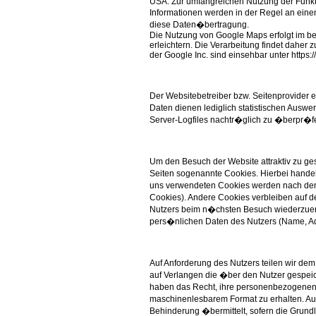
USA. Zur umfangreichen Nutzung der Funkti
Informationen werden in der Regel an eine
diese Daten�bertragung.
Die Nutzung von Google Maps erfolgt im ber
erleichtern. Die Verarbeitung findet daher
der Google Inc. sind einsehbar unter https:
Der Websitebetreiber bzw. Seitenprovider e
Daten dienen lediglich statistischen Auswe
Server-Logfiles nachtr�glich zu �berpr�fe
Um den Besuch der Website attraktiv zu ge
Seiten sogenannte Cookies. Hierbei handel
uns verwendeten Cookies werden nach dem 
Cookies). Andere Cookies verbleiben auf
Nutzers beim n�chsten Besuch wiederzuerk
pers�nlichen Daten des Nutzers (Name, Ad
Auf Anforderung des Nutzers teilen wir dem
auf Verlangen die �ber den Nutzer gespeic
haben das Recht, ihre personenbezogenen 
maschinenlesbarem Format zu erhalten. Au
Behinderung �bermittelt, sofern die Grundl