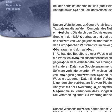
Links
Datenschutz
Bei der Kontaktaufnahme mit uns (zum Beis
Impressum
Anfrage sowie f�r den Fall, dass Anschluss
Unsere Website benutzt Google Analytics,
Textdateien, die auf dem Computer des Nut
erm�glichen. Die durch den Cookie erzeug
Google in den USA �bertragen und dort gesp
des Nutzers von Google jedoch innerhalb 
den Europ�ischen Wirtschaftsraum zuvor g
�bertragen und dort gek�rzt.
Im Auftrag des Betreibers dieser Website 
die Websiteaktivit�ten zusammenzustellen
gegen�ber dem Websitebetreiber erbringen
mit anderen Daten von Google zusammengef
Software verhindert werden; Wir weisen jed
vollumf�nglich genutzt werden k�nnen. Nu
Website bezogenen Daten (inkl. der IP-Adr
folgenden Link verf�gbare Browser-Plugin h
Analytics mit der Erweiterung �_anonymiz
Ma�nahme soll verhindern, dass Google 
Die Verarbeitung findet zur Wahrung der ber
Unsere Webseite nutzt den Kartendienst Go