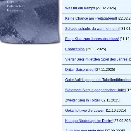
Links
Datenschutz
Was für ein Kampf!
[27.02.2026]
Impressum
Keine Chance am Freitagabend!
[22.02.2
Schade schade, da war mehr drin!
[31.01
Enge Kiste zum Jahresabschluss!
[01.12.
Chancenlos!
[29.11.2025]
Vierter Sieg im letzten Spiel des Jahres!
[
Dritter Saisonsieg!
[27.11.2025]
Guter Auftritt gegen die Tabellenführerinn
Statement-Sieg in gegnerischer Halle!
[15
Zweiter Sieg in Folge!
[02.11.2025]
Gekämpft wie die Löwen!
[11.10.2025]
Knappe Niederlage im Derby!
[27.09.202