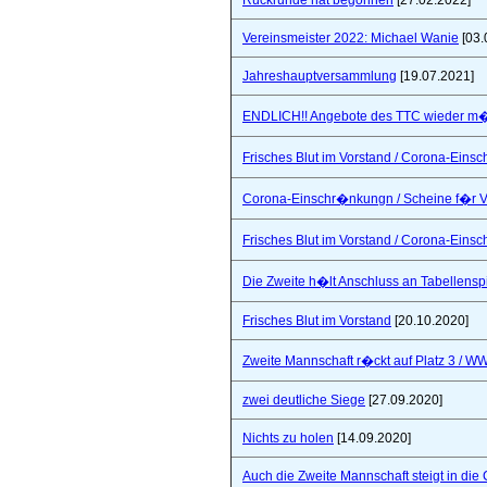
Rückrunde hat begonnen
[27.02.2022]
Vereinsmeister 2022: Michael Wanie
[03.
Jahreshauptversammlung
[19.07.2021]
ENDLICH!! Angebote des TTC wieder m�
Frisches Blut im Vorstand / Corona-Ein
Corona-Einschr�nkungn / Scheine f�r V
Frisches Blut im Vorstand / Corona-Ein
Die Zweite h�lt Anschluss an Tabellensp
Frisches Blut im Vorstand
[20.10.2020]
Zweite Mannschaft r�ckt auf Platz 3 / W
zwei deutliche Siege
[27.09.2020]
Nichts zu holen
[14.09.2020]
Auch die Zweite Mannschaft steigt in die