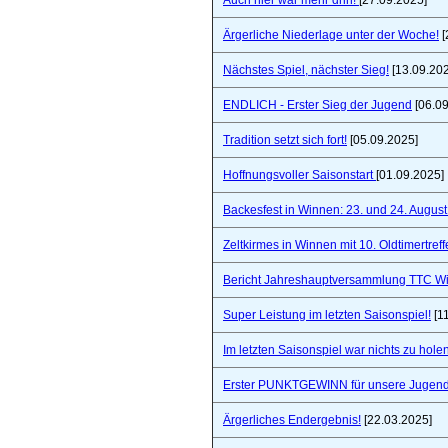
Auch hier war mehr drin!
[27.09.2025]
Ärgerliche Niederlage unter der Woche!
[
Nächstes Spiel, nächster Sieg!
[13.09.20
ENDLICH - Erster Sieg der Jugend
[06.09
Tradition setzt sich fort!
[05.09.2025]
Hoffnungsvoller Saisonstart
[01.09.2025]
Backesfest in Winnen: 23. und 24. Augus
Zeltkirmes in Winnen mit 10. Oldtimertref
Bericht Jahreshauptversammlung TTC W
Super Leistung im letzten Saisonspiel!
[1
Im letzten Saisonspiel war nichts zu holen
Erster PUNKTGEWINN für unsere Jugend
Ärgerliches Endergebnis!
[22.03.2025]