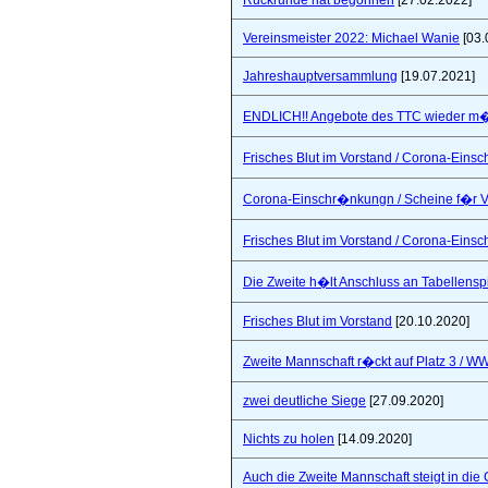
Rückrunde hat begonnen
[27.02.2022]
Vereinsmeister 2022: Michael Wanie
[03.
Jahreshauptversammlung
[19.07.2021]
ENDLICH!! Angebote des TTC wieder m�
Frisches Blut im Vorstand / Corona-Ein
Corona-Einschr�nkungn / Scheine f�r V
Frisches Blut im Vorstand / Corona-Ein
Die Zweite h�lt Anschluss an Tabellensp
Frisches Blut im Vorstand
[20.10.2020]
Zweite Mannschaft r�ckt auf Platz 3 / W
zwei deutliche Siege
[27.09.2020]
Nichts zu holen
[14.09.2020]
Auch die Zweite Mannschaft steigt in die