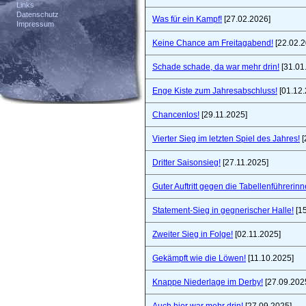
Links
Datenschutz
Was für ein Kampf!
[27.02.2026]
Impressum
Keine Chance am Freitagabend!
[22.02.2
Schade schade, da war mehr drin!
[31.01
Enge Kiste zum Jahresabschluss!
[01.12.
Chancenlos!
[29.11.2025]
Vierter Sieg im letzten Spiel des Jahres!
[
Dritter Saisonsieg!
[27.11.2025]
Guter Auftritt gegen die Tabellenführerinn
Statement-Sieg in gegnerischer Halle!
[15
Zweiter Sieg in Folge!
[02.11.2025]
Gekämpft wie die Löwen!
[11.10.2025]
Knappe Niederlage im Derby!
[27.09.202