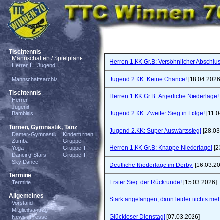
Tischtennis
Mannschaften / Spielpläne
Herren 1.KK Gr.B: Versöhnlicher Abschlus
Herren I
Jugend I
Jugend 2.KK: Keine Chance!
[18.04.2026
Mannschaftsarchiv
Tischtennis
Herren 1.KK Gr.B: Ärgerliche Niederlage!
Herren
Jugend
Jugend 2.KK: Zweiter Sieg in Folge!
[11.0
Bambinis
Turnen, Gymnastik, Tanz
Jugend 2.KK: Super Auswärtssieg!
[28.03
Damen-Gymnastik
Kinderturnen:
Zumba
Gruppe I
Herren 1.KK Gr.B: Knappe Niederlage!
[2
Yoga
Gruppe II
Dancing-Stars
Gruppe III
Sky Dance
Deutliche Niederlage im Derby!
[16.03.20
Termine
Erster Sieg der Rückrunde!
[15.03.2026]
Termine
Allgemeines
Stark angefangen, dann leider nichts meh
Vorstand
Mitgliedsantrag
Glückloser Dienstag!
[07.03.2026]
News / Presse