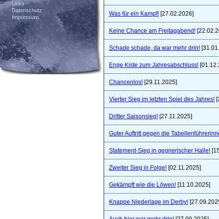
Links
Datenschutz
Was für ein Kampf!
[27.02.2026]
Impressum
Keine Chance am Freitagabend!
[22.02.2
Schade schade, da war mehr drin!
[31.01
Enge Kiste zum Jahresabschluss!
[01.12.
Chancenlos!
[29.11.2025]
Vierter Sieg im letzten Spiel des Jahres!
[
Dritter Saisonsieg!
[27.11.2025]
Guter Auftritt gegen die Tabellenführerinn
Statement-Sieg in gegnerischer Halle!
[15
Zweiter Sieg in Folge!
[02.11.2025]
Gekämpft wie die Löwen!
[11.10.2025]
Knappe Niederlage im Derby!
[27.09.202