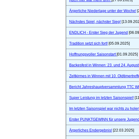
Auch hier war mehr drin!
[27.09.2025]
Ärgerliche Niederlage unter der Woche!
[
Nächstes Spiel, nächster Sieg!
[13.09.20
ENDLICH - Erster Sieg der Jugend
[06.09
Tradition setzt sich fort!
[05.09.2025]
Hoffnungsvoller Saisonstart
[01.09.2025]
Backesfest in Winnen: 23. und 24. Augus
Zeltkirmes in Winnen mit 10. Oldtimertref
Bericht Jahreshauptversammlung TTC W
Super Leistung im letzten Saisonspiel!
[1
Im letzten Saisonspiel war nichts zu holen
Erster PUNKTGEWINN für unsere Jugend
Ärgerliches Endergebnis!
[22.03.2025]