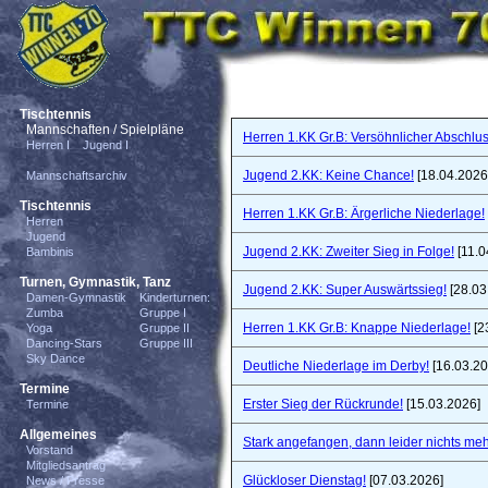
Tischtennis
Mannschaften / Spielpläne
Herren 1.KK Gr.B: Versöhnlicher Abschlus
Herren I
Jugend I
Jugend 2.KK: Keine Chance!
[18.04.2026
Mannschaftsarchiv
Tischtennis
Herren 1.KK Gr.B: Ärgerliche Niederlage!
Herren
Jugend
Jugend 2.KK: Zweiter Sieg in Folge!
[11.0
Bambinis
Turnen, Gymnastik, Tanz
Jugend 2.KK: Super Auswärtssieg!
[28.03
Damen-Gymnastik
Kinderturnen:
Zumba
Gruppe I
Herren 1.KK Gr.B: Knappe Niederlage!
[2
Yoga
Gruppe II
Dancing-Stars
Gruppe III
Sky Dance
Deutliche Niederlage im Derby!
[16.03.20
Termine
Erster Sieg der Rückrunde!
[15.03.2026]
Termine
Allgemeines
Stark angefangen, dann leider nichts meh
Vorstand
Mitgliedsantrag
Glückloser Dienstag!
[07.03.2026]
News / Presse