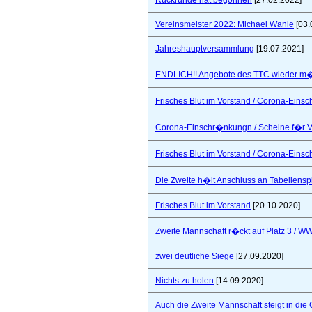
Rückrunde hat begonnen
[27.02.2022]
Vereinsmeister 2022: Michael Wanie
[03.
Jahreshauptversammlung
[19.07.2021]
ENDLICH!! Angebote des TTC wieder m�
Frisches Blut im Vorstand / Corona-Ein
Corona-Einschr�nkungn / Scheine f�r V
Frisches Blut im Vorstand / Corona-Ein
Die Zweite h�lt Anschluss an Tabellensp
Frisches Blut im Vorstand
[20.10.2020]
Zweite Mannschaft r�ckt auf Platz 3 / W
zwei deutliche Siege
[27.09.2020]
Nichts zu holen
[14.09.2020]
Auch die Zweite Mannschaft steigt in die