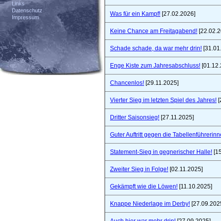
Links
Datenschutz
Was für ein Kampf!
[27.02.2026]
Impressum
Keine Chance am Freitagabend!
[22.02.2
Schade schade, da war mehr drin!
[31.01
Enge Kiste zum Jahresabschluss!
[01.12.
Chancenlos!
[29.11.2025]
Vierter Sieg im letzten Spiel des Jahres!
[
Dritter Saisonsieg!
[27.11.2025]
Guter Auftritt gegen die Tabellenführerinn
Statement-Sieg in gegnerischer Halle!
[15
Zweiter Sieg in Folge!
[02.11.2025]
Gekämpft wie die Löwen!
[11.10.2025]
Knappe Niederlage im Derby!
[27.09.202