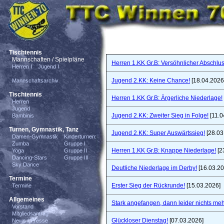
Tischtennis
Mannschaften / Spielpläne
Herren 1.KK Gr.B: Versöhnlicher Abschlus
Herren I
Jugend I
Jugend 2.KK: Keine Chance!
[18.04.2026
Mannschaftsarchiv
Tischtennis
Herren 1.KK Gr.B: Ärgerliche Niederlage!
Herren
Jugend
Jugend 2.KK: Zweiter Sieg in Folge!
[11.0
Bambinis
Turnen, Gymnastik, Tanz
Jugend 2.KK: Super Auswärtssieg!
[28.03
Damen-Gymnastik
Kinderturnen:
Zumba
Gruppe I
Herren 1.KK Gr.B: Knappe Niederlage!
[2
Yoga
Gruppe II
Dancing-Stars
Gruppe III
Sky Dance
Deutliche Niederlage im Derby!
[16.03.20
Termine
Erster Sieg der Rückrunde!
[15.03.2026]
Termine
Allgemeines
Stark angefangen, dann leider nichts meh
Vorstand
Mitgliedsantrag
Glückloser Dienstag!
[07.03.2026]
News / Presse