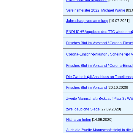
Rückrunde hat begonnen
[27.02.2022]
Vereinsmeister 2022: Michael Wanie
[03.
Jahreshauptversammlung
[19.07.2021]
ENDLICH!! Angebote des TTC wieder m�
Frisches Blut im Vorstand / Corona-Ein
Corona-Einschr�nkungn / Scheine f�r V
Frisches Blut im Vorstand / Corona-Ein
Die Zweite h�lt Anschluss an Tabellensp
Frisches Blut im Vorstand
[20.10.2020]
Zweite Mannschaft r�ckt auf Platz 3 / W
zwei deutliche Siege
[27.09.2020]
Nichts zu holen
[14.09.2020]
Auch die Zweite Mannschaft steigt in die