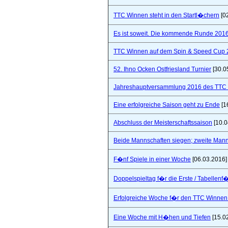
TTC Winnen steht in den Startl�chern
[0
Es ist soweit. Die kommende Runde 2016/
TTC Winnen auf dem Spin & Speed Cup 
52. Ihno Ocken Ostfriesland Turnier
[30.0
Jahreshauptversammlung 2016 des TTC W
Eine erfolgreiche Saison geht zu Ende
[1
Abschluss der Meisterschaftssaison
[10.0
Beide Mannschaften siegen; zweite Mannsc
F�nf Spiele in einer Woche
[06.03.2016]
Doppelspieltag f�r die Erste / Tabellenf
Erfolgreiche Woche f�r den TTC Winnen
Eine Woche mit H�hen und Tiefen
[15.0