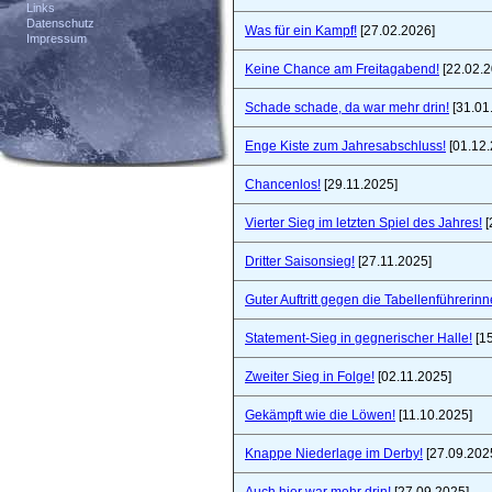
Links
Datenschutz
Was für ein Kampf!
[27.02.2026]
Impressum
Keine Chance am Freitagabend!
[22.02.2
Schade schade, da war mehr drin!
[31.01
Enge Kiste zum Jahresabschluss!
[01.12.
Chancenlos!
[29.11.2025]
Vierter Sieg im letzten Spiel des Jahres!
[
Dritter Saisonsieg!
[27.11.2025]
Guter Auftritt gegen die Tabellenführerinn
Statement-Sieg in gegnerischer Halle!
[15
Zweiter Sieg in Folge!
[02.11.2025]
Gekämpft wie die Löwen!
[11.10.2025]
Knappe Niederlage im Derby!
[27.09.202