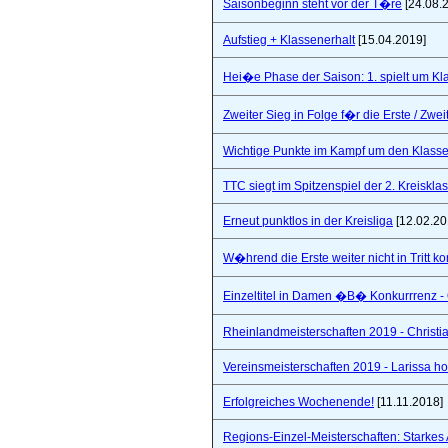
Saisonbeginn steht vor der T�re
[24.08.
Aufstieg + Klassenerhalt
[15.04.2019]
Hei�e Phase der Saison: 1. spielt um Klas
Zweiter Sieg in Folge f�r die Erste / Zwei
Wichtige Punkte im Kampf um den Klasse
TTC siegt im Spitzenspiel der 2. Kreiskla
Erneut punktlos in der Kreisliga
[12.02.20
W�hrend die Erste weiter nicht in Tritt 
Einzeltitel in Damen �B� Konkurrrenz - Q
Rheinlandmeisterschaften 2019 - Christi
Vereinsmeisterschaften 2019 - Larissa hol
Erfolgreiches Wochenende!
[11.11.2018]
Regions-Einzel-Meisterschaften: Starkes