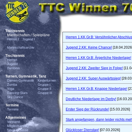
Tischtennis
Mannschaften / Spielpläne
Herren 1.KK Gr.B: Versöhnlicher Abschlus
Herren I
Jugend I
Jugend 2.KK: Keine Chance!
[18.04.2026
Mannschaftsarchiv
Tischtennis
Herren 1.KK Gr.B: Ärgerliche Niederlage!
Herren
Jugend
Jugend 2.KK: Zweiter Sieg in Folge!
[11.0
Bambinis
Turnen, Gymnastik, Tanz
Jugend 2.KK: Super Auswärtssieg!
[28.03
Damen-Gymnastik
Kinderturnen:
Zumba
Gruppe I
Herren 1.KK Gr.B: Knappe Niederlage!
[2
Yoga
Gruppe II
Dancing-Stars
Gruppe III
Sky Dance
Deutliche Niederlage im Derby!
[16.03.20
Termine
Erster Sieg der Rückrunde!
[15.03.2026]
Termine
Allgemeines
Stark angefangen, dann leider nichts meh
Vorstand
Mitgliedsantrag
Glückloser Dienstag!
[07.03.2026]
News / Presse