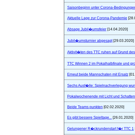
Saisonbeginn unter Corona-Bedingunge
Aktuelle Lage zur Corona-Pandemie
[28.
Absage Jubil�umsfeier
[14.04.2020]
Jubil�umsturnier abgesagt
[29.03.2020]
Aktivit�ten des TTC ruhen auf Grund de
TTC Winnen 2 im Pokalhalbfinale und 
Erneut beide Mannschaten mit Ersatz
[01
Sechs Ausf�lle: Spielnachverlegung wu
Pokalwochenende mit Licht und Schatten 
Beide Teams punkten
[02.02.2020]
Es gibt bessere Spieltage...
[26.01.2020]
Gelungener R�ckrundenstart f�r TTC 1