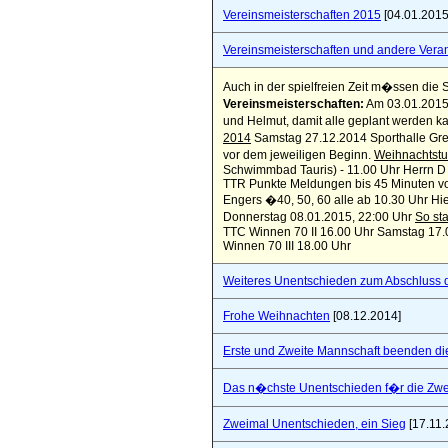
Vereinsmeisterschaften 2015
[04.01.2015
Vereinsmeisterschaften und andere Vera
Auch in der spielfreien Zeit m�ssen die S
Vereinsmeisterschaften:
Am 03.01.2015 s
und Helmut, damit alle geplant werden k
2014
Samstag 27.12.2014 Sporthalle Gren
vor dem jeweiligen Beginn.
Weihnachtstu
Schwimmbad Tauris) - 11.00 Uhr Herrn D 
TTR Punkte Meldungen bis 45 Minuten v
Engers �40, 50, 60 alle ab 10.30 Uhr Hi
Donnerstag 08.01.2015, 22:00 Uhr
So sta
TTC Winnen 70 II 16.00 Uhr Samstag 17.
Winnen 70 III 18.00 Uhr
Weiteres Unentschieden zum Abschluss 
Frohe Weihnachten
[08.12.2014]
Erste und Zweite Mannschaft beenden di
Das n�chste Unentschieden f�r die Zwe
Zweimal Unentschieden, ein Sieg
[17.11.