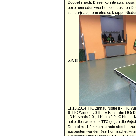
Doppeln nach. Dieser konnte zwar zwische
bei einem oder zwei Punkten aus den Dop
zahlen� ab, denn eine so knappe Niederl
o.K. !!!
11.10.2014 TTG Zinnau/Nister II - TTC Wi
!!
TTC Winnen 70 II - TV Berzhahn I 9:5
Do
, D.Kurzhals 2:0 , H.Klees 2:0 , C.Klees
holte die zweite des TTC gegen die G�st
Doppel mit 1:2 hinten konnte aber bis zu
ausbauten war der Rest Formsache. Mit nu