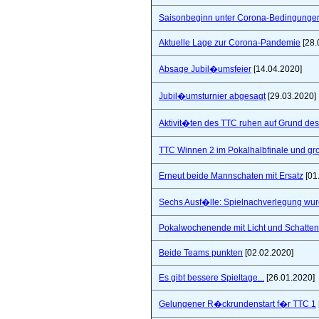
Saisonbeginn unter Corona-Bedingunge
Aktuelle Lage zur Corona-Pandemie
[28.
Absage Jubil�umsfeier
[14.04.2020]
Jubil�umsturnier abgesagt
[29.03.2020]
Aktivit�ten des TTC ruhen auf Grund de
TTC Winnen 2 im Pokalhalbfinale und 
Erneut beide Mannschaten mit Ersatz
[01
Sechs Ausf�lle: Spielnachverlegung wu
Pokalwochenende mit Licht und Schatten 
Beide Teams punkten
[02.02.2020]
Es gibt bessere Spieltage...
[26.01.2020]
Gelungener R�ckrundenstart f�r TTC 1