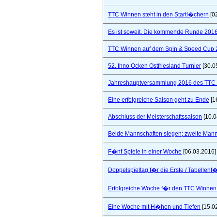
TTC Winnen steht in den Startl�chern
[0
Es ist soweit. Die kommende Runde 2016/
TTC Winnen auf dem Spin & Speed Cup 
52. Ihno Ocken Ostfriesland Turnier
[30.0
Jahreshauptversammlung 2016 des TTC W
Eine erfolgreiche Saison geht zu Ende
[1
Abschluss der Meisterschaftssaison
[10.0
Beide Mannschaften siegen; zweite Mannsc
F�nf Spiele in einer Woche
[06.03.2016]
Doppelspieltag f�r die Erste / Tabellenf
Erfolgreiche Woche f�r den TTC Winnen
Eine Woche mit H�hen und Tiefen
[15.0