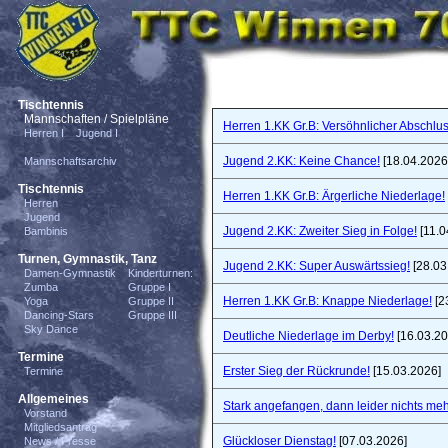
Tischtennis
Mannschaften / Spielpläne
Herren 1.KK Gr.B: Versöhnlicher Abschlus
Herren I
Jugend I
Jugend 2.KK: Keine Chance!
[18.04.2026
Mannschaftsarchiv
Tischtennis
Herren 1.KK Gr.B: Ärgerliche Niederlage!
Herren
Jugend
Jugend 2.KK: Zweiter Sieg in Folge!
[11.0
Bambinis
Turnen, Gymnastik, Tanz
Jugend 2.KK: Super Auswärtssieg!
[28.03
Damen-Gymnastik
Kinderturnen:
Zumba
Gruppe I
Herren 1.KK Gr.B: Knappe Niederlage!
[2
Yoga
Gruppe II
Dancing-Stars
Gruppe III
Sky Dance
Deutliche Niederlage im Derby!
[16.03.20
Termine
Erster Sieg der Rückrunde!
[15.03.2026]
Termine
Allgemeines
Stark angefangen, dann leider nichts meh
Vorstand
Mitgliedsantrag
Glückloser Dienstag!
[07.03.2026]
News / Presse