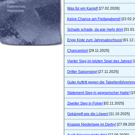
Links
Datenschutz
Was für ein Kampf!
[27.02.2026]
Impressum
Keine Chance am Freitagabend!
[22.02.2
Schade schade, da war mehr drin!
[31.01
Enge Kiste zum Jahresabschluss!
[01.12.
Chancenlos!
[29.11.2025]
Vierter Sieg im letzten Spiel des Jahres!
[
Dritter Saisonsieg!
[27.11.2025]
Guter Auftritt gegen die Tabellenführerinn
Statement-Sieg in gegnerischer Halle!
[15
Zweiter Sieg in Folge!
[02.11.2025]
Gekämpft wie die Löwen!
[11.10.2025]
Knappe Niederlage im Derby!
[27.09.202