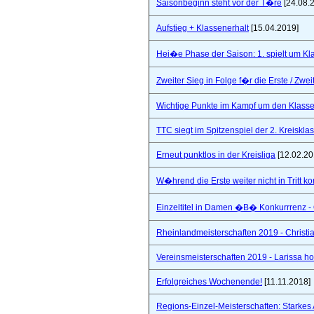
Saisonbeginn steht vor der T�re
[24.08.
Aufstieg + Klassenerhalt
[15.04.2019]
Hei�e Phase der Saison: 1. spielt um Klas
Zweiter Sieg in Folge f�r die Erste / Zwei
Wichtige Punkte im Kampf um den Klasse
TTC siegt im Spitzenspiel der 2. Kreiskla
Erneut punktlos in der Kreisliga
[12.02.20
W�hrend die Erste weiter nicht in Tritt 
Einzeltitel in Damen �B� Konkurrrenz - Q
Rheinlandmeisterschaften 2019 - Christi
Vereinsmeisterschaften 2019 - Larissa hol
Erfolgreiches Wochenende!
[11.11.2018]
Regions-Einzel-Meisterschaften: Starkes