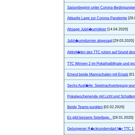
Saisonbeginn unter Corona-Bedingunge
Aktuelle Lage zur Corona-Pandemie
[28.
Absage Jubil�umsfeier
[14.04.2020]
Jubil�umsturnier abgesagt
[29.03.2020]
Aktivit�ten des TTC ruhen auf Grund de
TTC Winnen 2 im Pokalhalbfinale und 
Erneut beide Mannschaten mit Ersatz
[01
Sechs Ausf�lle: Spielnachverlegung wu
Pokalwochenende mit Licht und Schatten 
Beide Teams punkten
[02.02.2020]
Es gibt bessere Spieltage...
[26.01.2020]
Gelungener R�ckrundenstart f�r TTC 1