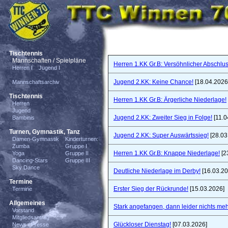
Tischtennis
Mannschaften / Spielpläne
Herren 1.KK Gr.B: Versöhnlicher Abschlus
Herren I
Jugend I
Jugend 2.KK: Keine Chance!
[18.04.2026
Mannschaftsarchiv
Tischtennis
Herren 1.KK Gr.B: Ärgerliche Niederlage!
Herren
Jugend
Jugend 2.KK: Zweiter Sieg in Folge!
[11.0
Bambinis
Turnen, Gymnastik, Tanz
Jugend 2.KK: Super Auswärtssieg!
[28.03
Damen-Gymnastik
Kinderturnen:
Zumba
Gruppe I
Herren 1.KK Gr.B: Knappe Niederlage!
[2
Yoga
Gruppe II
Dancing-Stars
Gruppe III
Sky Dance
Deutliche Niederlage im Derby!
[16.03.20
Termine
Erster Sieg der Rückrunde!
[15.03.2026]
Termine
Allgemeines
Stark angefangen, dann leider nichts meh
Vorstand
Mitgliedsantrag
Glückloser Dienstag!
[07.03.2026]
News / Presse