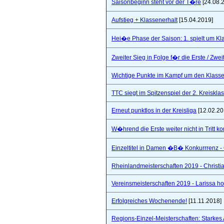
Saisonbeginn steht vor der T�re
[24.08.
Aufstieg + Klassenerhalt
[15.04.2019]
Hei�e Phase der Saison: 1. spielt um Klas
Zweiter Sieg in Folge f�r die Erste / Zwei
Wichtige Punkte im Kampf um den Klasse
TTC siegt im Spitzenspiel der 2. Kreiskla
Erneut punktlos in der Kreisliga
[12.02.20
W�hrend die Erste weiter nicht in Tritt 
Einzeltitel in Damen �B� Konkurrrenz - Q
Rheinlandmeisterschaften 2019 - Christi
Vereinsmeisterschaften 2019 - Larissa hol
Erfolgreiches Wochenende!
[11.11.2018]
Regions-Einzel-Meisterschaften: Starkes