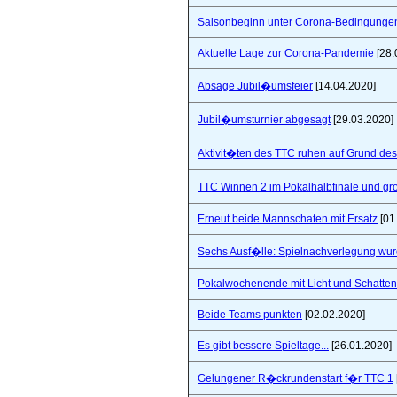
Saisonbeginn unter Corona-Bedingunge
Aktuelle Lage zur Corona-Pandemie
[28.
Absage Jubil�umsfeier
[14.04.2020]
Jubil�umsturnier abgesagt
[29.03.2020]
Aktivit�ten des TTC ruhen auf Grund de
TTC Winnen 2 im Pokalhalbfinale und 
Erneut beide Mannschaten mit Ersatz
[01
Sechs Ausf�lle: Spielnachverlegung wu
Pokalwochenende mit Licht und Schatten 
Beide Teams punkten
[02.02.2020]
Es gibt bessere Spieltage...
[26.01.2020]
Gelungener R�ckrundenstart f�r TTC 1