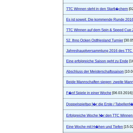
TTC Winnen steht in den Startl�chern
[0
Es ist soweit. Die kommende Runde 2016/
TTC Winnen auf dem Spin & Speed Cup 
52. Ihno Ocken Ostfriesland Turnier
[30.0
Jahreshauptversammlung 2016 des TTC W
Eine erfolgreiche Saison geht zu Ende
[1
Abschluss der Meisterschaftssaison
[10.0
Beide Mannschaften siegen; zweite Mannsc
F�nf Spiele in einer Woche
[06.03.2016]
Doppelspieltag f�r die Erste / Tabellenf
Erfolgreiche Woche f�r den TTC Winnen
Eine Woche mit H�hen und Tiefen
[15.0