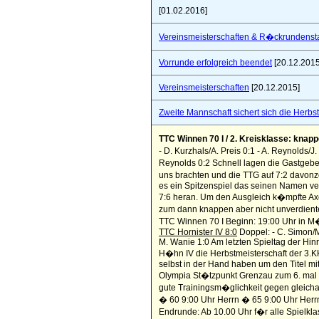
[01.02.2016]
Vereinsmeisterschaften & R�ckrundensta
Vorrunde erfolgreich beendet
[20.12.2015
Vereinsmeisterschaften
[20.12.2015]
Zweite Mannschaft sichert sich die Herbs
TTC Winnen 70 I / 2. Kreisklasse: knap
- D. Kurzhals/A. Preis 0:1 - A. Reynolds/J. 
Reynolds 0:2 Schnell lagen die Gastgebe
uns brachten und die TTG auf 7:2 davon
es ein Spitzenspiel das seinen Namen ve
7:6 heran. Um den Ausgleich k�mpfte Ax
zum dann knappen aber nicht unverdient
TTC Winnen 70 I Beginn: 19:00 Uhr in
TTC Hornister IV 8:0
Doppel: - C. Simon/M.
M. Wanie 1:0 Am letzten Spieltag der Hin
H�hn IV die Herbstmeisterschaft der 3.KK
selbst in der Hand haben um den Titel mi
Olympia St�tzpunkt Grenzau zum 6. mal de
gute Trainingsm�glichkeit gegen gleicha
� 60 9:00 Uhr Herrn � 65 9:00 Uhr Herr
Endrunde: Ab 10.00 Uhr f�r alle Spielk