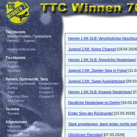
Tischtennis
Mannschaften / Spielpläne
Herren 1.KK Gr.B: Versöhnlicher Abschlus
Herren I
Jugend I
Jugend 2.KK: Keine Chance!
[18.04.2026
Mannschaftsarchiv
Tischtennis
Herren 1.KK Gr.B: Ärgerliche Niederlage!
Herren
Jugend
Jugend 2.KK: Zweiter Sieg in Folge!
[11.0
Bambinis
Turnen, Gymnastik, Tanz
Jugend 2.KK: Super Auswärtssieg!
[28.03
Damen-Gymnastik
Kinderturnen:
Zumba
Gruppe I
Herren 1.KK Gr.B: Knappe Niederlage!
[2
Yoga
Gruppe II
Dancing-Stars
Gruppe III
Sky Dance
Deutliche Niederlage im Derby!
[16.03.20
Termine
Erster Sieg der Rückrunde!
[15.03.2026]
Termine
Allgemeines
Stark angefangen, dann leider nichts meh
Vorstand
Mitgliedsantrag
Glückloser Dienstag!
[07.03.2026]
News / Presse