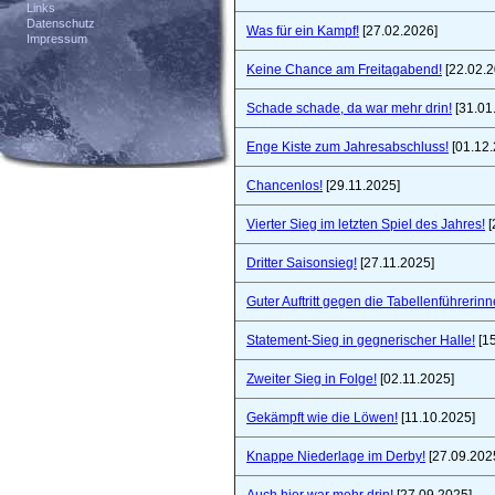
Links
Datenschutz
Was für ein Kampf!
[27.02.2026]
Impressum
Keine Chance am Freitagabend!
[22.02.2
Schade schade, da war mehr drin!
[31.01
Enge Kiste zum Jahresabschluss!
[01.12.
Chancenlos!
[29.11.2025]
Vierter Sieg im letzten Spiel des Jahres!
[
Dritter Saisonsieg!
[27.11.2025]
Guter Auftritt gegen die Tabellenführerinn
Statement-Sieg in gegnerischer Halle!
[15
Zweiter Sieg in Folge!
[02.11.2025]
Gekämpft wie die Löwen!
[11.10.2025]
Knappe Niederlage im Derby!
[27.09.202