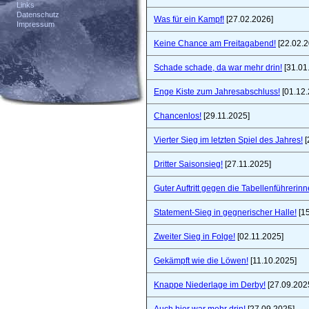
Links
Datenschutz
Was für ein Kampf!
[27.02.2026]
Impressum
Keine Chance am Freitagabend!
[22.02.2
Schade schade, da war mehr drin!
[31.01
Enge Kiste zum Jahresabschluss!
[01.12.
Chancenlos!
[29.11.2025]
Vierter Sieg im letzten Spiel des Jahres!
[
Dritter Saisonsieg!
[27.11.2025]
Guter Auftritt gegen die Tabellenführerinn
Statement-Sieg in gegnerischer Halle!
[15
Zweiter Sieg in Folge!
[02.11.2025]
Gekämpft wie die Löwen!
[11.10.2025]
Knappe Niederlage im Derby!
[27.09.202