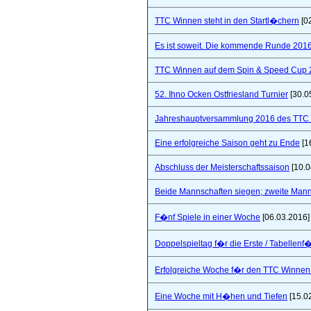
TTC Winnen steht in den Startl�chern
[0
Es ist soweit. Die kommende Runde 2016/
TTC Winnen auf dem Spin & Speed Cup 
52. Ihno Ocken Ostfriesland Turnier
[30.0
Jahreshauptversammlung 2016 des TTC W
Eine erfolgreiche Saison geht zu Ende
[1
Abschluss der Meisterschaftssaison
[10.0
Beide Mannschaften siegen; zweite Mannsc
F�nf Spiele in einer Woche
[06.03.2016]
Doppelspieltag f�r die Erste / Tabellenf
Erfolgreiche Woche f�r den TTC Winnen
Eine Woche mit H�hen und Tiefen
[15.0