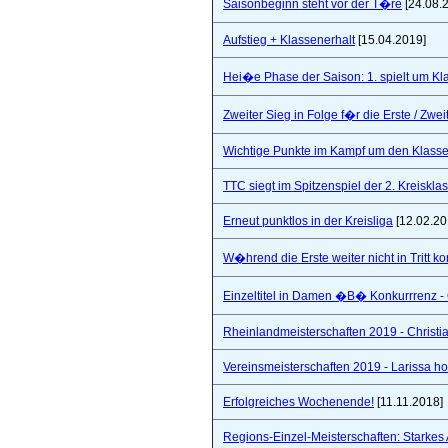
Saisonbeginn steht vor der T�re
[24.08.
Aufstieg + Klassenerhalt
[15.04.2019]
Hei�e Phase der Saison: 1. spielt um Klas
Zweiter Sieg in Folge f�r die Erste / Zwei
Wichtige Punkte im Kampf um den Klasse
TTC siegt im Spitzenspiel der 2. Kreiskla
Erneut punktlos in der Kreisliga
[12.02.20
W�hrend die Erste weiter nicht in Tritt 
Einzeltitel in Damen �B� Konkurrrenz - Q
Rheinlandmeisterschaften 2019 - Christi
Vereinsmeisterschaften 2019 - Larissa hol
Erfolgreiches Wochenende!
[11.11.2018]
Regions-Einzel-Meisterschaften: Starkes