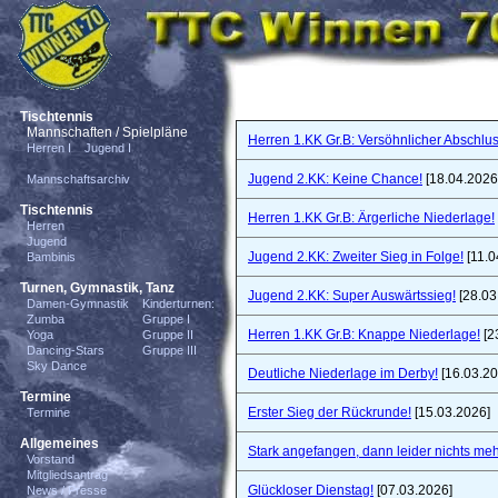
Tischtennis
Mannschaften / Spielpläne
Herren 1.KK Gr.B: Versöhnlicher Abschlus
Herren I
Jugend I
Jugend 2.KK: Keine Chance!
[18.04.2026
Mannschaftsarchiv
Tischtennis
Herren 1.KK Gr.B: Ärgerliche Niederlage!
Herren
Jugend
Jugend 2.KK: Zweiter Sieg in Folge!
[11.0
Bambinis
Turnen, Gymnastik, Tanz
Jugend 2.KK: Super Auswärtssieg!
[28.03
Damen-Gymnastik
Kinderturnen:
Zumba
Gruppe I
Herren 1.KK Gr.B: Knappe Niederlage!
[2
Yoga
Gruppe II
Dancing-Stars
Gruppe III
Sky Dance
Deutliche Niederlage im Derby!
[16.03.20
Termine
Erster Sieg der Rückrunde!
[15.03.2026]
Termine
Allgemeines
Stark angefangen, dann leider nichts meh
Vorstand
Mitgliedsantrag
Glückloser Dienstag!
[07.03.2026]
News / Presse