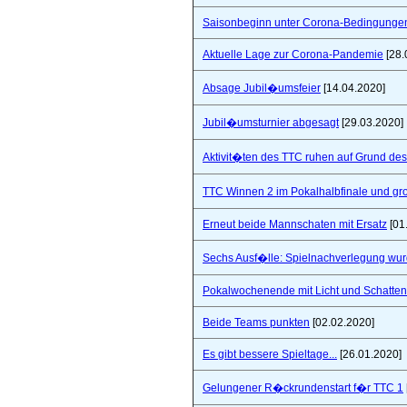
Saisonbeginn unter Corona-Bedingunge
Aktuelle Lage zur Corona-Pandemie
[28.
Absage Jubil�umsfeier
[14.04.2020]
Jubil�umsturnier abgesagt
[29.03.2020]
Aktivit�ten des TTC ruhen auf Grund de
TTC Winnen 2 im Pokalhalbfinale und 
Erneut beide Mannschaten mit Ersatz
[01
Sechs Ausf�lle: Spielnachverlegung wu
Pokalwochenende mit Licht und Schatten 
Beide Teams punkten
[02.02.2020]
Es gibt bessere Spieltage...
[26.01.2020]
Gelungener R�ckrundenstart f�r TTC 1