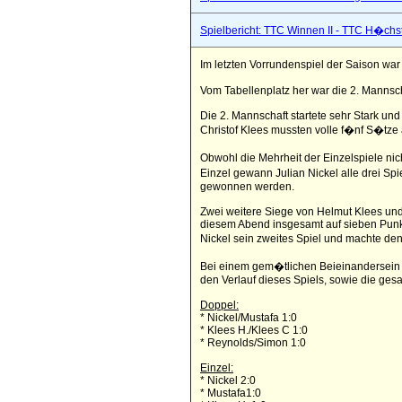
Spielbericht: TTC Winnen II - TTC H�chs
Im letzten Vorrundenspiel der Saison wa
Vom Tabellenplatz her war die 2. Mannsch
Die 2. Mannschaft startete sehr Stark un
Christof Klees mussten volle f�nf S�tze 
Obwohl die Mehrheit der Einzelspiele nic
Einzel gewann Julian Nickel alle drei S
gewonnen werden.
Zwei weitere Siege von Helmut Klees un
diesem Abend insgesamt auf sieben Punkt
Nickel sein zweites Spiel und machte den
Bei einem gem�tlichen Beieinandersein 
den Verlauf dieses Spiels, sowie die ges
Doppel:
* Nickel/Mustafa 1:0
* Klees H./Klees C 1:0
* Reynolds/Simon 1:0
Einzel:
* Nickel 2:0
* Mustafa1:0