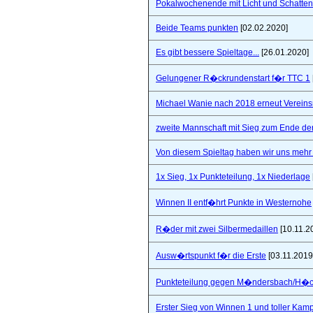
Pokalwochenende mit Licht und Schatten 
Beide Teams punkten
[02.02.2020]
Es gibt bessere Spieltage...
[26.01.2020]
Gelungener R�ckrundenstart f�r TTC 1
Michael Wanie nach 2018 erneut Vereins
zweite Mannschaft mit Sieg zum Ende de
Von diesem Spieltag haben wir uns mehr 
1x Sieg, 1x Punkteteilung, 1x Niederlage
Winnen II entf�hrt Punkte in Westernohe
R�der mit zwei Silbermedaillen
[10.11.2
Ausw�rtspunkt f�r die Erste
[03.11.2019
Punkteteilung gegen M�ndersbach/H�
Erster Sieg von Winnen 1 und toller Kam