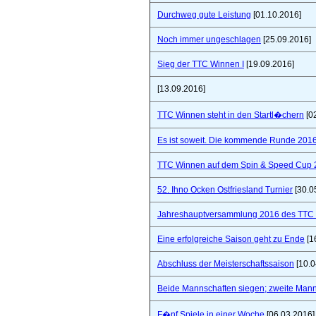
Durchweg gute Leistung
[01.10.2016]
Noch immer ungeschlagen
[25.09.2016]
Sieg der TTC Winnen I
[19.09.2016]
[13.09.2016]
TTC Winnen steht in den Startl�chern
[0
Es ist soweit. Die kommende Runde 2016/
TTC Winnen auf dem Spin & Speed Cup 
52. Ihno Ocken Ostfriesland Turnier
[30.0
Jahreshauptversammlung 2016 des TTC W
Eine erfolgreiche Saison geht zu Ende
[1
Abschluss der Meisterschaftssaison
[10.0
Beide Mannschaften siegen; zweite Mannsc
F�nf Spiele in einer Woche
[06.03.2016]