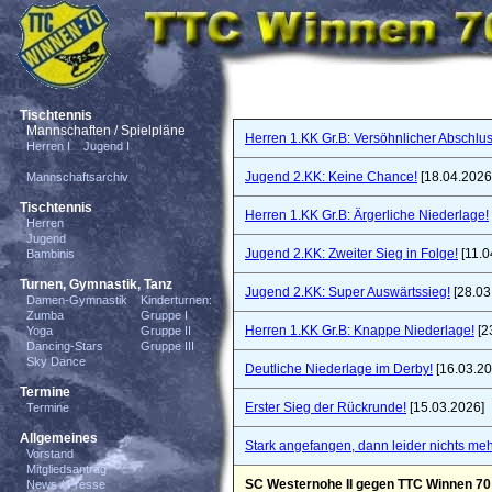
Tischtennis
Mannschaften / Spielpläne
Herren 1.KK Gr.B: Versöhnlicher Abschlus
Herren I
Jugend I
Jugend 2.KK: Keine Chance!
[18.04.2026
Mannschaftsarchiv
Tischtennis
Herren 1.KK Gr.B: Ärgerliche Niederlage!
Herren
Jugend
Jugend 2.KK: Zweiter Sieg in Folge!
[11.0
Bambinis
Turnen, Gymnastik, Tanz
Jugend 2.KK: Super Auswärtssieg!
[28.03
Damen-Gymnastik
Kinderturnen:
Zumba
Gruppe I
Herren 1.KK Gr.B: Knappe Niederlage!
[2
Yoga
Gruppe II
Dancing-Stars
Gruppe III
Sky Dance
Deutliche Niederlage im Derby!
[16.03.20
Termine
Erster Sieg der Rückrunde!
[15.03.2026]
Termine
Allgemeines
Stark angefangen, dann leider nichts meh
Vorstand
Mitgliedsantrag
SC Westernohe II gegen TTC Winnen 70 
News / Presse