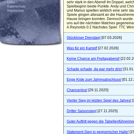
sehr stark in den Abend! Im Doppel, welc
Links
Spielbeginn beide Punkte. Andy und Chri
Datenschutz
und Marius spielten wirklich eine sehr st
Impressum
Spiele gingen allesamt an die Hausherren
Hause bringen konnten. Dennoch wurde d
uns auf die nächsten Matches gegeneinande
A.Reynolds 0:2 Nächstes Spiel: TTC Win
Glückloser Dienstag!
[07.03.2026]
Was für ein Kampf!
[27.02.2026]
Keine Chance am Freitagabend!
[22.02.2
Schade schade, da war mehr drin!
[31.01
Enge Kiste zum Jahresabschluss!
[01.12.
Chancenlos!
[29.11.2025]
Vierter Sieg im letzten Spiel des Jahres!
[
Dritter Saisonsieg!
[27.11.2025]
Guter Auftritt gegen die Tabellenführerinn
Statement-Sieg in gegnerischer Halle!
[15