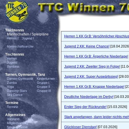
Tischtennis
Mannschaften / Spielpläne
Herren 1.KK Gr.B: Versöhnlicher Abschlus
Herren I
Jugend I
Jugend 2.KK: Keine Chance!
[18.04.2026
Mannschaftsarchiv
Tischtennis
Herren 1.KK Gr.B: Ärgerliche Niederlage!
Herren
Jugend
Jugend 2.KK: Zweiter Sieg in Folge!
[11.0
Bambinis
Turnen, Gymnastik, Tanz
Jugend 2.KK: Super Auswärtssieg!
[28.03
Damen-Gymnastik
Kinderturnen:
Zumba
Gruppe I
Herren 1.KK Gr.B: Knappe Niederlage!
[2
Yoga
Gruppe II
Dancing-Stars
Gruppe III
Sky Dance
Deutliche Niederlage im Derby!
[16.03.20
Termine
Erster Sieg der Rückrunde!
[15.03.2026]
Termine
Allgemeines
Stark angefangen, dann leider nichts meh
Vorstand
Mitgliedsantrag
Glückloser Dienstag!
[07.03.2026]
News / Presse