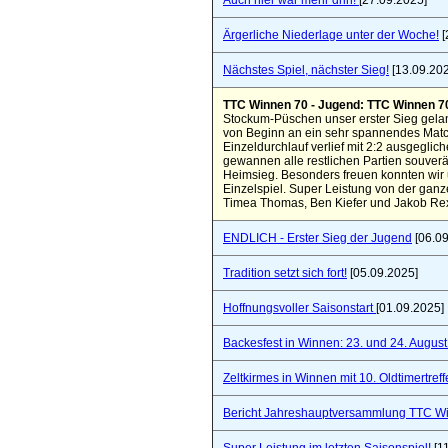
Auch hier war mehr drin!
[27.09.2025]
Ärgerliche Niederlage unter der Woche!
[
Nächstes Spiel, nächster Sieg!
[13.09.20
TTC Winnen 70 - Jugend: TTC Winnen 7
Stockum-Püschen unser erster Sieg gelang
von Beginn an ein sehr spannendes Matc
Einzeldurchlauf verlief mit 2:2 ausgeglich
gewannen alle restlichen Partien souverä
Heimsieg. Besonders freuen konnten wir 
Einzelspiel. Super Leistung von der ganz
Timea Thomas, Ben Kiefer und Jakob Rex
ENDLICH - Erster Sieg der Jugend
[06.09
Tradition setzt sich fort!
[05.09.2025]
Hoffnungsvoller Saisonstart
[01.09.2025]
Backesfest in Winnen: 23. und 24. Augus
Zeltkirmes in Winnen mit 10. Oldtimertref
Bericht Jahreshauptversammlung TTC W