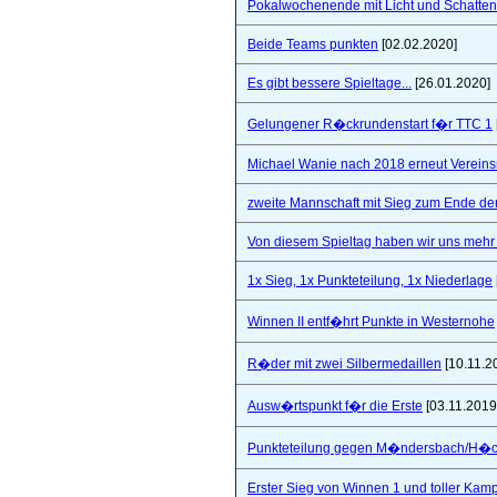
Pokalwochenende mit Licht und Schatten 
Beide Teams punkten
[02.02.2020]
Es gibt bessere Spieltage...
[26.01.2020]
Gelungener R�ckrundenstart f�r TTC 1
Michael Wanie nach 2018 erneut Vereins
zweite Mannschaft mit Sieg zum Ende de
Von diesem Spieltag haben wir uns mehr 
1x Sieg, 1x Punkteteilung, 1x Niederlage
Winnen II entf�hrt Punkte in Westernohe
R�der mit zwei Silbermedaillen
[10.11.2
Ausw�rtspunkt f�r die Erste
[03.11.2019
Punkteteilung gegen M�ndersbach/H�
Erster Sieg von Winnen 1 und toller Kam