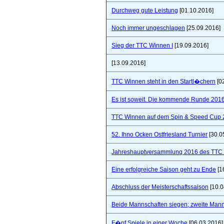
Durchweg gute Leistung
[01.10.2016]
Noch immer ungeschlagen
[25.09.2016]
Sieg der TTC Winnen I
[19.09.2016]
[13.09.2016]
TTC Winnen steht in den Startl�chern
[0
Es ist soweit. Die kommende Runde 2016/
TTC Winnen auf dem Spin & Speed Cup 
52. Ihno Ocken Ostfriesland Turnier
[30.0
Jahreshauptversammlung 2016 des TTC W
Eine erfolgreiche Saison geht zu Ende
[1
Abschluss der Meisterschaftssaison
[10.0
Beide Mannschaften siegen; zweite Mannsc
F�nf Spiele in einer Woche
[06.03.2016]