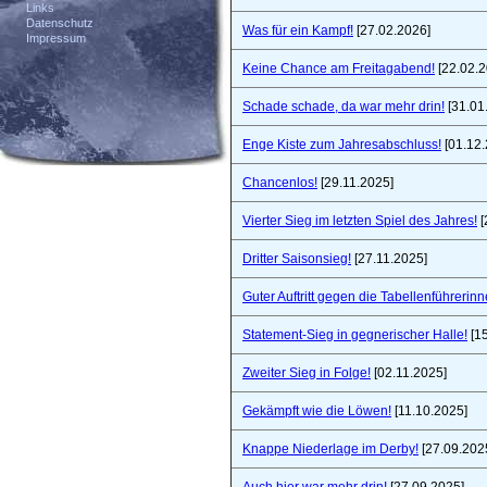
Links
Datenschutz
Was für ein Kampf!
[27.02.2026]
Impressum
Keine Chance am Freitagabend!
[22.02.2
Schade schade, da war mehr drin!
[31.01
Enge Kiste zum Jahresabschluss!
[01.12.
Chancenlos!
[29.11.2025]
Vierter Sieg im letzten Spiel des Jahres!
[
Dritter Saisonsieg!
[27.11.2025]
Guter Auftritt gegen die Tabellenführerinn
Statement-Sieg in gegnerischer Halle!
[15
Zweiter Sieg in Folge!
[02.11.2025]
Gekämpft wie die Löwen!
[11.10.2025]
Knappe Niederlage im Derby!
[27.09.202