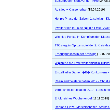
Saisonbeginn steht vor der T�re
[24.08.
Aufstieg + Klassenerhalt
[15.04.2019]
Hei�e Phase der Saison: 1. spielt um Klas
Zweiter Sieg in Folge f�r die Erste / Zwei
Wichtige Punkte im Kampf um den Klasse
TTC siegt im Spitzenspiel der 2. Kreiskla
Erneut punktlos in der Kreisliga
[12.02.20
W�hrend die Erste weiter nicht in Tritt 
Einzeltitel in Damen �B� Konkurrrenz - Q
Rheinlandmeisterschaften 2019 - Christi
Vereinsmeisterschaften 2019 - Larissa hol
Erfolgreiches Wochenende!
[11.11.2018]
Regions-Einzel-Meisterschaften: Starkes