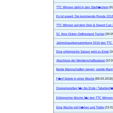
TTC Winnen steht in den Startl�chern
[0
Es ist soweit. Die kommende Runde 2016/
TTC Winnen auf dem Spin & Speed Cup 
52. Ihno Ocken Ostfriesland Turnier
[30.0
Jahreshauptversammlung 2016 des TTC W
Eine erfolgreiche Saison geht zu Ende
[1
Abschluss der Meisterschaftssaison
[10.0
Beide Mannschaften siegen; zweite Mannsc
F�nf Spiele in einer Woche
[06.03.2016]
Doppelspieltag f�r die Erste / Tabellenf
Erfolgreiche Woche f�r den TTC Winnen
Eine Woche mit H�hen und Tiefen
[15.0