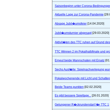
Saisonbeginn unter Corona-Bedingunge
Aktuelle Lage zur Corona-Pandemie
[28.
Absage Jubil�umsfeier
[14.04.2020]
Jubil�umsturnier abgesagt
[29.03.2020]
Aktivit�ten des TTC ruhen auf Grund de
TTC Winnen 2 im Pokalhalbfinale und 
Erneut beide Mannschaten mit Ersatz
[01
Sechs Ausf�lle: Spielnachverlegung wu
Pokalwochenende mit Licht und Schatten 
Beide Teams punkten
[02.02.2020]
Es gibt bessere Spieltage...
[26.01.2020]
Gelungener R�ckrundenstart f�r TTC 1