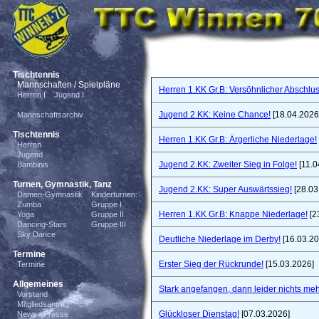
Tischtennis
Mannschaften / Spielpläne
Herren 1.KK Gr.B: Versöhnlicher Abschlus
Herren I
Jugend I
Jugend 2.KK: Keine Chance!
[18.04.2026
Mannschaftsarchiv
Tischtennis
Herren 1.KK Gr.B: Ärgerliche Niederlage!
Herren
Jugend
Jugend 2.KK: Zweiter Sieg in Folge!
[11.0
Bambinis
Turnen, Gymnastik, Tanz
Jugend 2.KK: Super Auswärtssieg!
[28.03
Damen-Gymnastik
Kinderturnen:
Zumba
Gruppe I
Herren 1.KK Gr.B: Knappe Niederlage!
[2
Yoga
Gruppe II
Dancing-Stars
Gruppe III
Sky Dance
Deutliche Niederlage im Derby!
[16.03.20
Termine
Erster Sieg der Rückrunde!
[15.03.2026]
Termine
Allgemeines
Stark angefangen, dann leider nichts meh
Vorstand
Mitgliedsantrag
Glückloser Dienstag!
[07.03.2026]
News / Presse