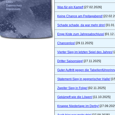
Links
Datenschutz
Was für ein Kampf!
[27.02.2026]
Impressum
Keine Chance am Freitagabend!
[22.02.2
Schade schade, da war mehr drin!
[31.01
Enge Kiste zum Jahresabschluss!
[01.12.
Chancenlos!
[29.11.2025]
Vierter Sieg im letzten Spiel des Jahres!
[
Dritter Saisonsieg!
[27.11.2025]
Guter Auftritt gegen die Tabellenführerinn
Statement-Sieg in gegnerischer Halle!
[15
Zweiter Sieg in Folge!
[02.11.2025]
Gekämpft wie die Löwen!
[11.10.2025]
Knappe Niederlage im Derby!
[27.09.202