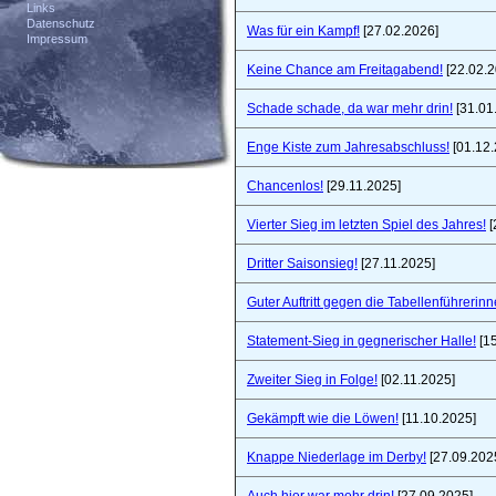
Links
Datenschutz
Was für ein Kampf!
[27.02.2026]
Impressum
Keine Chance am Freitagabend!
[22.02.2
Schade schade, da war mehr drin!
[31.01
Enge Kiste zum Jahresabschluss!
[01.12.
Chancenlos!
[29.11.2025]
Vierter Sieg im letzten Spiel des Jahres!
[
Dritter Saisonsieg!
[27.11.2025]
Guter Auftritt gegen die Tabellenführerinn
Statement-Sieg in gegnerischer Halle!
[15
Zweiter Sieg in Folge!
[02.11.2025]
Gekämpft wie die Löwen!
[11.10.2025]
Knappe Niederlage im Derby!
[27.09.202