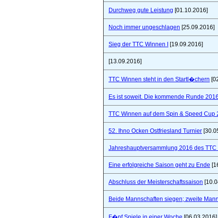
Durchweg gute Leistung
[01.10.2016]
Noch immer ungeschlagen
[25.09.2016]
Sieg der TTC Winnen I
[19.09.2016]
[13.09.2016]
TTC Winnen steht in den Startl�chern
[0
Es ist soweit. Die kommende Runde 2016/
TTC Winnen auf dem Spin & Speed Cup 
52. Ihno Ocken Ostfriesland Turnier
[30.0
Jahreshauptversammlung 2016 des TTC W
Eine erfolgreiche Saison geht zu Ende
[1
Abschluss der Meisterschaftssaison
[10.0
Beide Mannschaften siegen; zweite Mannsc
F�nf Spiele in einer Woche
[06.03.2016]