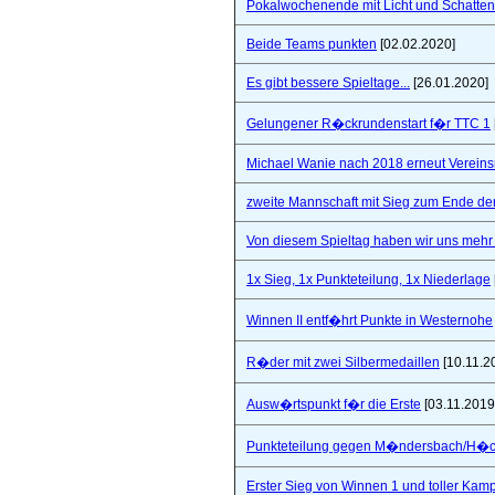
Pokalwochenende mit Licht und Schatten 
Beide Teams punkten
[02.02.2020]
Es gibt bessere Spieltage...
[26.01.2020]
Gelungener R�ckrundenstart f�r TTC 1
Michael Wanie nach 2018 erneut Vereins
zweite Mannschaft mit Sieg zum Ende de
Von diesem Spieltag haben wir uns mehr 
1x Sieg, 1x Punkteteilung, 1x Niederlage
Winnen II entf�hrt Punkte in Westernohe
R�der mit zwei Silbermedaillen
[10.11.2
Ausw�rtspunkt f�r die Erste
[03.11.2019
Punkteteilung gegen M�ndersbach/H�
Erster Sieg von Winnen 1 und toller Kam