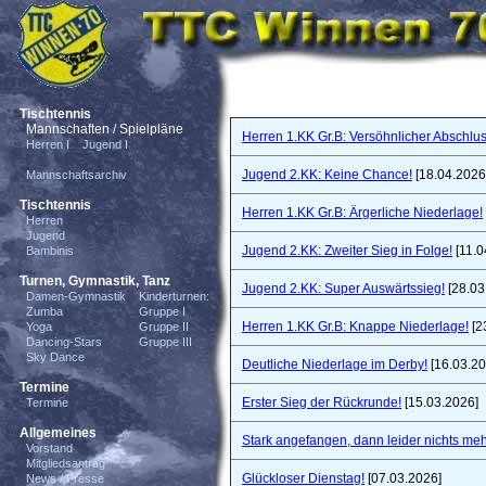
Tischtennis
Mannschaften / Spielpläne
Herren 1.KK Gr.B: Versöhnlicher Abschlus
Herren I
Jugend I
Jugend 2.KK: Keine Chance!
[18.04.2026
Mannschaftsarchiv
Tischtennis
Herren 1.KK Gr.B: Ärgerliche Niederlage!
Herren
Jugend
Jugend 2.KK: Zweiter Sieg in Folge!
[11.0
Bambinis
Turnen, Gymnastik, Tanz
Jugend 2.KK: Super Auswärtssieg!
[28.03
Damen-Gymnastik
Kinderturnen:
Zumba
Gruppe I
Herren 1.KK Gr.B: Knappe Niederlage!
[2
Yoga
Gruppe II
Dancing-Stars
Gruppe III
Sky Dance
Deutliche Niederlage im Derby!
[16.03.20
Termine
Erster Sieg der Rückrunde!
[15.03.2026]
Termine
Allgemeines
Stark angefangen, dann leider nichts meh
Vorstand
Mitgliedsantrag
Glückloser Dienstag!
[07.03.2026]
News / Presse