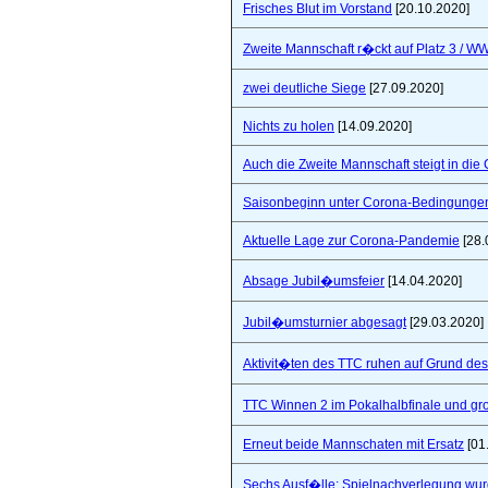
Frisches Blut im Vorstand
[20.10.2020]
Zweite Mannschaft r�ckt auf Platz 3 / W
zwei deutliche Siege
[27.09.2020]
Nichts zu holen
[14.09.2020]
Auch die Zweite Mannschaft steigt in die
Saisonbeginn unter Corona-Bedingunge
Aktuelle Lage zur Corona-Pandemie
[28.
Absage Jubil�umsfeier
[14.04.2020]
Jubil�umsturnier abgesagt
[29.03.2020]
Aktivit�ten des TTC ruhen auf Grund de
TTC Winnen 2 im Pokalhalbfinale und 
Erneut beide Mannschaten mit Ersatz
[01
Sechs Ausf�lle: Spielnachverlegung wu