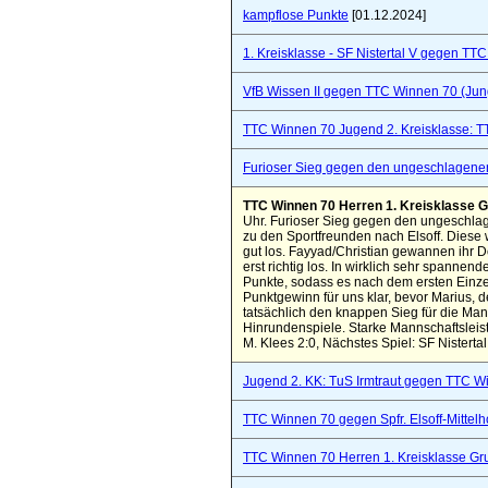
kampflose Punkte
[01.12.2024]
1. Kreisklasse - SF Nistertal V gegen TT
VfB Wissen II gegen TTC Winnen 70 (Ju
TTC Winnen 70 Jugend 2. Kreisklasse: 
Furioser Sieg gegen den ungeschlagenen
TTC Winnen 70 Herren 1. Kreisklasse Gr
Uhr. Furioser Sieg gegen den ungeschlag
zu den Sportfreunden nach Elsoff. Diese
gut los. Fayyad/Christian gewannen ihr D
erst richtig los. In wirklich sehr spanne
Punkte, sodass es nach dem ersten Einze
Punktgewinn für uns klar, bevor Marius, 
tatsächlich den knappen Sieg für die Mann
Hinrundenspiele. Starke Mannschaftsleistu
M. Klees 2:0, Nächstes Spiel: SF Nister
Jugend 2. KK: TuS Irmtraut gegen TTC W
TTC Winnen 70 gegen Spfr. Elsoff-Mittelho
TTC Winnen 70 Herren 1. Kreisklasse Gr