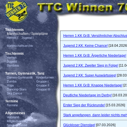
Tischtennis
Mannschaften / Spielpläne
Herren 1.KK Gr.B: Versöhnlicher Abschlus
Herren I
Jugend I
Jugend 2.KK: Keine Chance!
[18.04.2026
Mannschaftsarchiv
Tischtennis
Herren 1.KK Gr.B: Ärgerliche Niederlage!
Herren
Jugend
Jugend 2.KK: Zweiter Sieg in Folge!
[11.0
Bambinis
Turnen, Gymnastik, Tanz
Jugend 2.KK: Super Auswärtssieg!
[28.03
Damen-Gymnastik
Kinderturnen:
Zumba
Gruppe I
Herren 1.KK Gr.B: Knappe Niederlage!
[2
Yoga
Gruppe II
Dancing-Stars
Gruppe III
Sky Dance
Deutliche Niederlage im Derby!
[16.03.20
Termine
Erster Sieg der Rückrunde!
[15.03.2026]
Termine
Allgemeines
Stark angefangen, dann leider nichts meh
Vorstand
Mitgliedsantrag
Glückloser Dienstag!
[07.03.2026]
News / Presse