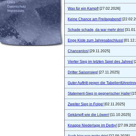
Links
Datenschutz
Was für ein Kampf!
[27.02.2026]
Impressum
Keine Chance am Freitagabend!
[22.02.2
Schade schade, da war mehr drin!
[31.01
Enge Kiste zum Jahresabschluss!
[01.12.
Chancenlos!
[29.11.2025]
Vierter Sieg im letzten Spiel des Jahres!
[
Dritter Saisonsieg!
[27.11.2025]
Guter Auftritt gegen die Tabellenführerinn
Statement-Sieg in gegnerischer Halle!
[15
Zweiter Sieg in Folge!
[02.11.2025]
Gekämpft wie die Löwen!
[11.10.2025]
Knappe Niederlage im Derby!
[27.09.202